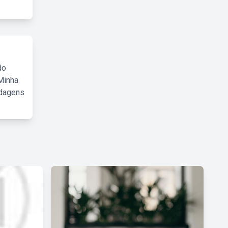
do
Minha
rdagens