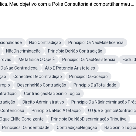
lica. Meu objetivo com a Polis Consultoria é compartilhar meu ...
rcionalidade
Não Contradição
Princípio Da NãoMaleficência
NãoDiscriminação
Princípio DeNão Contradição
Provas
Metafísica O Que É
Princípio Da NãoResistência
Exclui
o DaNao Contradiçoa
Ato E Potencia Aristoteles
ação
Conectivo DeContradição
Princípio DaExceção
emplo
DesenhoNão Contradição
Princípio DaTotalidade
ntradição
ContradiçãoRaciocínio Lógico
tradição
Direito Administrativo
Principio Da NãoIncriminação Próp
Contenciosa
Principio DaNao Afetação
O Que SignificaContradi
Oque ÉNão Condizente
Principio Da NãoDiscriminação Tributiva
Principios DaIndentidade
ContradiçãoNegação
Raciocinio Logic