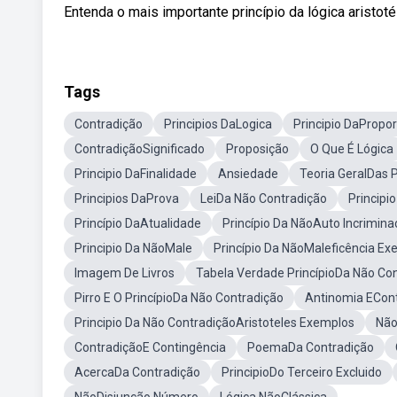
Entenda o mais importante princípio da lógica aristoté
Tags
Contradição
Principios DaLogica
Principio DaPropo
ContradiçãoSignificado
Proposição
O Que É Lógica
Principio DaFinalidade
Ansiedade
Teoria GeralDas 
Principios DaProva
LeiDa Não Contradição
Principi
Princípio DaAtualidade
Princípio Da NãoAuto Incrimin
Principio Da NãoMale
Princípio Da NãoMaleficência Ex
Imagem De Livros
Tabela Verdade PrincípioDa Não Co
Pirro E O PrincípioDa Não Contradição
Antinomia ECon
Principio Da Não ContradiçãoAristoteles Exemplos
Não
ContradiçãoE Contingência
PoemaDa Contradição
AcercaDa Contradição
PrincipioDo Terceiro Excluido