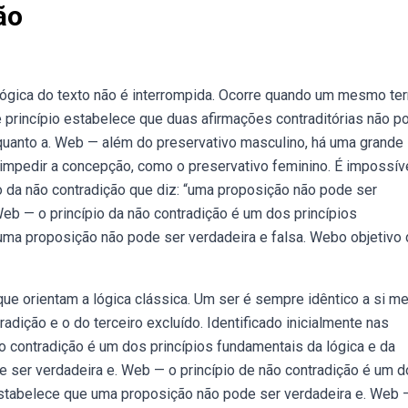
ão
lógica do texto não é interrompida. Ocorre quando um mesmo te
e princípio estabelece que duas afirmações contraditórias não 
nquanto a. Web — além do preservativo masculino, há uma grande
mpedir a concepção, como o preservativo feminino. É impossív
 da não contradição que diz: “uma proposição não pode ser
eb — o princípio da não contradição é um dos princípios
e uma proposição não pode ser verdadeira e falsa. Webo objetivo
ue orientam a lógica clássica. Um ser é sempre idêntico a si m
radição e o do terceiro excluído. Identificado inicialmente nas
o contradição é um dos princípios fundamentais da lógica e da
e ser verdadeira e. Web — o princípio de não contradição é um 
e estabelece que uma proposição não pode ser verdadeira e. Web 