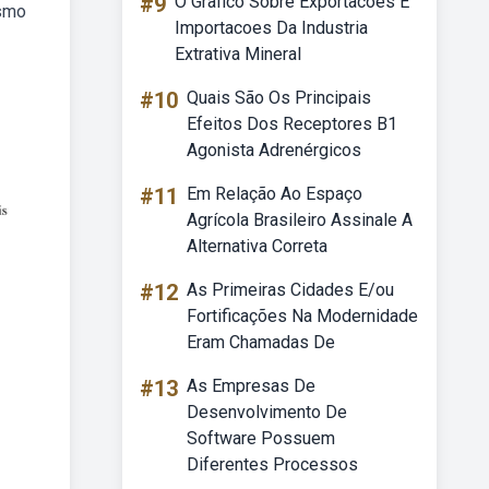
#9
O Grafico Sobre Exportacoes E
esmo
Importacoes Da Industria
Extrativa Mineral
#10
Quais São Os Principais
Efeitos Dos Receptores B1
Agonista Adrenérgicos
#11
Em Relação Ao Espaço
Agrícola Brasileiro Assinale A
Alternativa Correta
#12
As Primeiras Cidades E/ou
Fortificações Na Modernidade
Eram Chamadas De
#13
As Empresas De
Desenvolvimento De
Software Possuem
Diferentes Processos