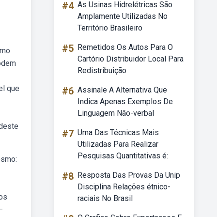
#4
As Usinas Hidrelétricas São
Amplamente Utilizadas No
Território Brasileiro
#5
Remetidos Os Autos Para O
rmo
Cartório Distribuidor Local Para
podem
Redistribuição
el que
#6
Assinale A Alternativa Que
Indica Apenas Exemplos De
Linguagem Não-verbal
 deste
#7
Uma Das Técnicas Mais
Utilizadas Para Realizar
Pesquisas Quantitativas é:
esmo:
#8
Resposta Das Provas Da Unip
Disciplina Relações étnico-
dos
raciais No Brasil
—