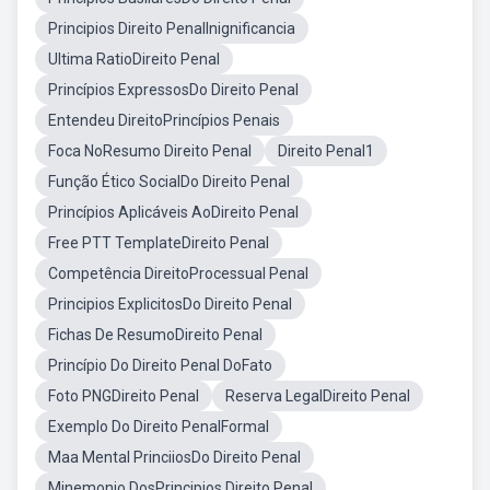
Principios Direito PenalInignificancia
Ultima RatioDireito Penal
Princípios ExpressosDo Direito Penal
Entendeu DireitoPrincípios Penais
Foca NoResumo Direito Penal
Direito Penal1
Função Ético SocialDo Direito Penal
Princípios Aplicáveis AoDireito Penal
Free PTT TemplateDireito Penal
Competência DireitoProcessual Penal
Principios ExplicitosDo Direito Penal
Fichas De ResumoDireito Penal
Princípio Do Direito Penal DoFato
Foto PNGDireito Penal
Reserva LegalDireito Penal
Exemplo Do Direito PenalFormal
Maa Mental PrinciiosDo Direito Penal
Minemonio DosPrincipios Direito Penal