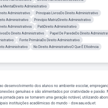
a MentalDireito Administrativo
ireito Administrativo
Principais LivrosDo Direito Administrativo
eito Administrativo
Princípio MatrizDireito Administrativo
ireito Administrativos
PatiDireito Administrativo
tivosDo Direito Administrativo
Papel De ParedeDo Direito Administra
istrativo
Fonte PrimáriaDo Direito Administrativo
eito Administrativo
No Direito AdministrativoO Que É Eficiência
 ao desenvolvimento dos alunos no ambiente escolar, empregan
nexões genuínas e são alimentados por criatividade e paixão. 
a jornada para se tornarem uma geração notável, utilizando abo
ipais instituições acadêmicas do mundo - dsw.aau.edu.et.