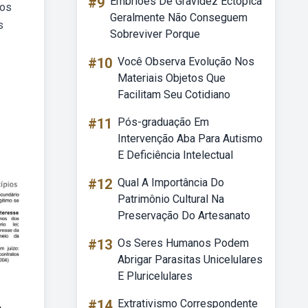
#9
Embriões De Gravidez Ectópica
dos
Geralmente Não Conseguem
s
Sobreviver Porque
#10
Você Observa Evolução Nos
Materiais Objetos Que
Facilitam Seu Cotidiano
#11
Pós-graduação Em
Intervenção Aba Para Autismo
E Deficiência Intelectual
#12
Qual A Importância Do
Patrimônio Cultural Na
Preservação Do Artesanato
#13
Os Seres Humanos Podem
Abrigar Parasitas Unicelulares
E Pluricelulares
#14
Extrativismo Correspondente