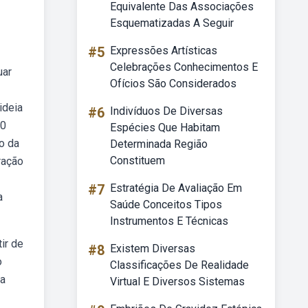
Equivalente Das Associações
Esquematizadas A Seguir
#5
Expressões Artísticas
Celebrações Conhecimentos E
uar
Ofícios São Considerados
ideia
#6
Indivíduos De Diversas
20
Espécies Que Habitam
o da
Determinada Região
Constituem
ração
#7
Estratégia De Avaliação Em
a
Saúde Conceitos Tipos
Instrumentos E Técnicas
tir de
#8
Existem Diversas
o
Classificações De Realidade
da
Virtual E Diversos Sistemas