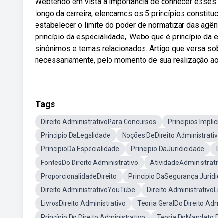
Webtendo em vista a importância de conhecer esses 
longo da carreira, elencamos os 5 princípios constitu
estabelecer o limite do poder de normatizar das agê
princípio da especialidade,. Webo que é princípio da 
sinônimos e temas relacionados. Artigo que versa sobre
necessariamente, pelo momento de sua realização ao 
Tags
Direito AdministrativoPara Concursos
Principios Implic
Principio DaLegalidade
Noções DeDireito Administrati
PrincipioDa Especialidade
Principio DaJuridicidade
FontesDo Direito Administrativo
AtividadeAdministrati
ProporcionalidadeDireito
Principio DaSegurança Juridi
Direito AdministrativoYouTube
Direito AdministrativoL
LivrosDireito Administrativo
Teoria GeralDo Direito Adm
Princípio Do Direito Administrativo
Teoria DoMandato Di