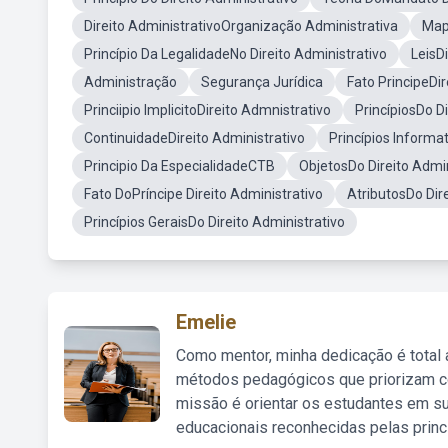
Direito AdministrativoOrganização Administrativa
Map
Princípio Da LegalidadeNo Direito Administrativo
LeisD
Administração
Segurança Jurídica
Fato PrincipeDir
Princiipio ImplicitoDireito Admnistrativo
PrincípiosDo D
ContinuidadeDireito Administrativo
Princípios Informa
Principio Da EspecialidadeCTB
ObjetosDo Direito Admin
Fato DoPríncipe Direito Administrativo
AtributosDo Dir
Princípios GeraisDo Direito Administrativo
Emelie
Como mentor, minha dedicação é total
métodos pedagógicos que priorizam co
missão é orientar os estudantes em su
educacionais reconhecidas pelas princ