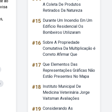
te ao
A Coleta De Produtos
 visa
Retirados Da Natureza
s,
#15
Durante Um Incendio Em Um
Edificio Residencial Os
Bombeiros Utilizaram
#16
Sobre A Propriedade
Comutativa Da Multiplicação é
Correto Afirmar Que
#17
Que Elementos Das
Representações Gráficas Não
Estão Presentes No Mapa
o
#18
Instituto Municipal De
Medicina Veterinária Jorge
Vaitsman Avaliações
#19
Considerando As