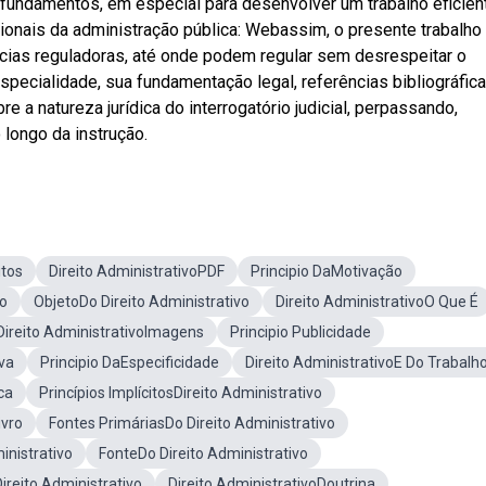
fundamentos, em especial para desenvolver um trabalho eficien
cionais da administração pública: Webassim, o presente trabalho
ncias reguladoras, até onde podem regular sem desrespeitar o
especialidade, sua fundamentação legal, referências bibliográfica
 a natureza jurídica do interrogatório judicial, perpassando,
longo da instrução.
itos
Direito AdministrativoPDF
Principio DaMotivação
vo
ObjetoDo Direito Administrativo
Direito AdministrativoO Que É
Direito AdministrativoImagens
Principio Publicidade
va
Principio DaEspecificidade
Direito AdministrativoE Do Trabalh
ca
Princípios ImplícitosDireito Administrativo
ivro
Fontes PrimáriasDo Direito Administrativo
inistrativo
FonteDo Direito Administrativo
reito Administrativo
Direito AdministrativoDoutrina