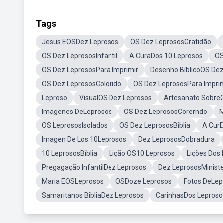
Tags
Jesus EOSDez Leprosos
OS Dez LeprososGratidão
OS Dez LeprososInfantil
A CuraDos 10 Leprosos
OS
OS Dez LeprososPara Imprimir
Desenho BíblicoOS Dez
OS Dez LeprososColorido
OS Dez LeprososPara Imprim
Leproso
VisualOS Dez Leprosos
Artesanato Sobre
Imagenes DeLeprosos
OS Dez LeprososCorerndo
M
OS LeprososIsolados
OS Dez LeprososBiblia
A Cur
Imagen De Los 10Leprosos
Dez LeprososDobradura
10 LeprososBíblia
Lição OS10 Leprosos
Lições Dos
Pregagação InfantilDez Leprosos
Dez LeprososMinister
Maria EOSLeprosos
OSDoze Leprosos
Fotos DeLep
Samaritanos BibliaDez Leprosos
CarinhasDos Leproso