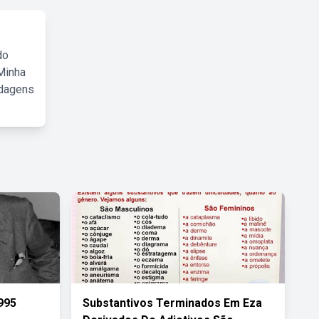
do
Minha
rdagens
995
Substantivos Terminados Em Eza