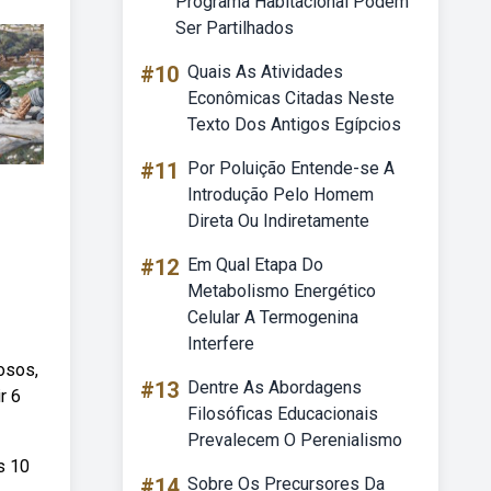
Programa Habitacional Podem
Ser Partilhados
#10
Quais As Atividades
Econômicas Citadas Neste
Texto Dos Antigos Egípcios
#11
Por Poluição Entende-se A
Introdução Pelo Homem
Direta Ou Indiretamente
#12
Em Qual Etapa Do
Metabolismo Energético
Celular A Termogenina
Interfere
osos,
#13
Dentre As Abordagens
r 6
Filosóficas Educacionais
Prevalecem O Perenialismo
s 10
#14
Sobre Os Precursores Da