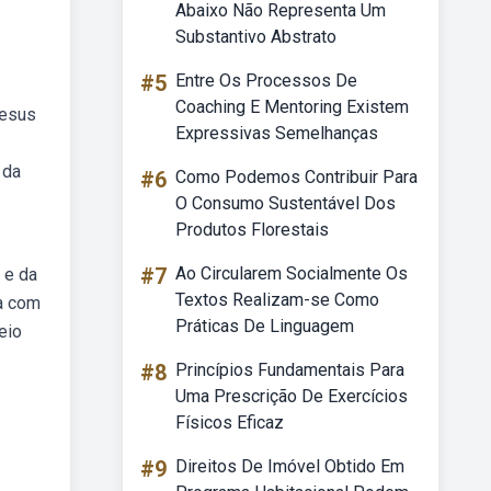
Abaixo Não Representa Um
Substantivo Abstrato
#5
Entre Os Processos De
Coaching E Mentoring Existem
jesus
Expressivas Semelhanças
 da
#6
Como Podemos Contribuir Para
O Consumo Sustentável Dos
Produtos Florestais
#7
Ao Circularem Socialmente Os
 e da
Textos Realizam-se Como
ia com
Práticas De Linguagem
eio
#8
Princípios Fundamentais Para
Uma Prescrição De Exercícios
Físicos Eficaz
#9
Direitos De Imóvel Obtido Em