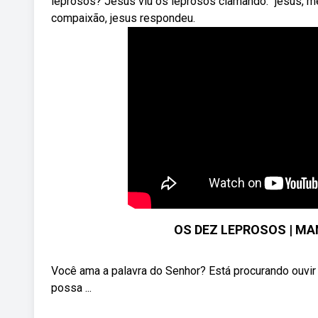
leprosos? Jesus viu os leprosos clamando: “jesus, me
compaixão, jesus respondeu.
OS DEZ LEPROSOS | MA
Você ama a palavra do Senhor? Está procurando ouvi
possa ...