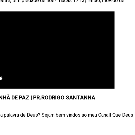
stre, tem piedade de nós!” (lucas 17:13). Então, movido de
NHÃ DE PAZ | PR.RODRIGO SANTANNA
r a palavra de Deus? Sejam bem vindos ao meu Canal! Que Deus