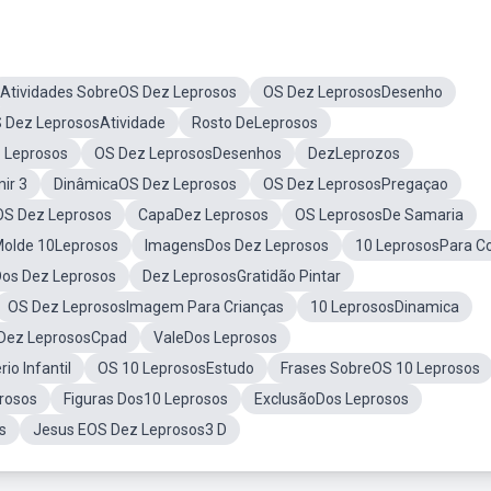
Atividades SobreOS Dez Leprosos
OS Dez LeprososDesenho
 Dez LeprososAtividade
Rosto DeLeprosos
 Leprosos
OS Dez LeprososDesenhos
DezLeprozos
ir 3
DinâmicaOS Dez Leprosos
OS Dez LeprososPregaçao
OS Dez Leprosos
CapaDez Leprosos
OS LeprososDe Samaria
olde 10Leprosos
ImagensDos Dez Leprosos
10 LeprososPara Co
Dos Dez Leprosos
Dez LeprososGratidão Pintar
OS Dez LeprososImagem Para Crianças
10 LeprososDinamica
 Dez LeprososCpad
ValeDos Leprosos
io Infantil
OS 10 LeprososEstudo
Frases SobreOS 10 Leprosos
rosos
Figuras Dos10 Leprosos
ExclusãoDos Leprosos
s
Jesus EOS Dez Leprosos3 D