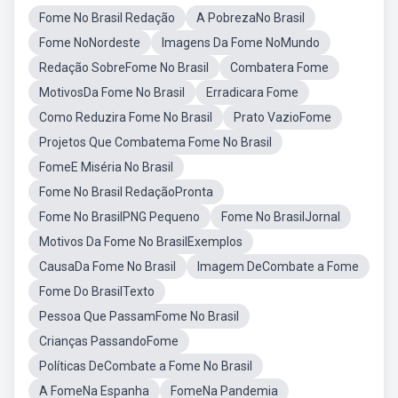
Fome No Brasil Redação
A PobrezaNo Brasil
Fome NoNordeste
Imagens Da Fome NoMundo
Redação SobreFome No Brasil
Combatera Fome
MotivosDa Fome No Brasil
Erradicara Fome
Como Reduzira Fome No Brasil
Prato VazioFome
Projetos Que Combatema Fome No Brasil
FomeE Miséria No Brasil
Fome No Brasil RedaçãoPronta
Fome No BrasilPNG Pequeno
Fome No BrasilJornal
Motivos Da Fome No BrasilExemplos
CausaDa Fome No Brasil
Imagem DeCombate a Fome
Fome Do BrasilTexto
Pessoa Que PassamFome No Brasil
Crianças PassandoFome
Políticas DeCombate a Fome No Brasil
A FomeNa Espanha
FomeNa Pandemia