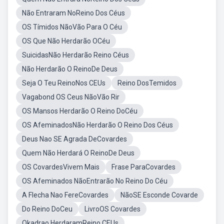
Não Entraram NoReino Dos Céus
OS Tímidos NãoVão Para O Céu
OS Que Não Herdarão OCéu
SuicidasNão Herdarão Reino Céus
Não Herdarão O ReinoDe Deus
Seja O Teu ReinoNos CEUs
Reino DosTemidos
Vagabond OS Ceus NãoVão Rir
OS Mansos Herdarão O Reino DoCéu
OS AfeminadosNão Herdarão O Reino Dos Céus
Deus Nao SE Agrada DeCovardes
Quem Não Herdará O ReinoDe Deus
OS CovardesVivem Mais
Frase ParaCovardes
OS Afeminados NãoEntrarão No Reino Do Céu
A Flecha Nao FereCovardes
NãoSE Esconde Covarde
Do Reino DoCeu
LivroOS Covardes
Okadrao HerdaramReino CEUs