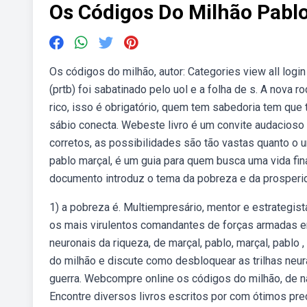
Os Códigos Do Milhão Pabl
Os códigos do milhão, autor: Categories view all logi
(prtb) foi sabatinado pelo uol e a folha de s. A nov
rico, isso é obrigatório, quem tem sabedoria tem qu
sábio conecta. Webeste livro é um convite audacioso 
corretos, as possibilidades são tão vastas quanto o 
pablo marçal, é um guia para quem busca uma vida finan
documento introduz o tema da pobreza e da prosperi
1) a pobreza é. Multiempresário, mentor e estrategi
os mais virulentos comandantes de forças armadas e
neuronais da riqueza, de marçal, pablo, marçal, pablo
do milhão e discute como desbloquear as trilhas neura
guerra. Webcompre online os códigos do milhão, de n
Encontre diversos livros escritos por com ótimos preç