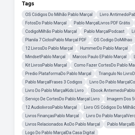
Tags
OS Códigos Do Milhão Pablo Marçal
Livro AntimedoPab
FotosDo Pablo Marçal
Pablo MarçalLivros PDF Grátis
CodigoMilhão Pablo Marçal
Pablo MarçalPodcast
L
Planila 7 CiclosPablo Marçal PDF
OS Codigo DoMilhao
12 LivrosDo Pablo Marçal
HummerDo Pablo Marçal
MindsetPablo Marçal
Marcos Paulo EPablo Marçal
Kit LivrosPablo Marçal
Como Fazer CortesDo Pablo Ma
Predio PlataformaDo Pablo Marçal
Triangulo No Livro
Pablo MarçalFrases 3 Codigos
Livro Do Pablo MarçalC
Livro Do Pablo MarçalKids Livro
Ebook AntemedoPablo
Serviço De CortesDo Pablo Marçal Livro
Imagem Dos 56
12 AudiolivrosPablo Marçal
Livro OS Códigos Do Milh
Livros FinançasPablo Marçal
Livro Do Pablo MarçalVer
Livros Relacionados AoDo Pablo Marçal
Pablo Marçal
Logo Do Pablo MarçalDa Casa Digital