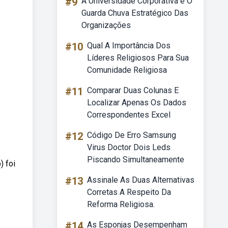
#9
A Universidade Corporativa é O
Guarda Chuva Estratégico Das
Organizações
#10
Qual A Importância Dos
Líderes Religiosos Para Sua
Comunidade Religiosa
#11
Comparar Duas Colunas E
Localizar Apenas Os Dados
Correspondentes Excel
#12
Código De Erro Samsung
Virus Doctor Dois Leds
Piscando Simultaneamente
) foi
#13
Assinale As Duas Alternativas
Corretas A Respeito Da
Reforma Religiosa.
#14
As Esponjas Desempenham