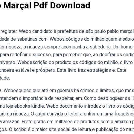
o Marçal Pdf Download
n register. Webo candidato à prefeitura de são paulo pablo marçal
a rodada de sabatinas com. Webos códigos do milhão quem é sábio
e ter riqueza, a riqueza sempre acompanha a sabedoria. Um hom
para redefinir o sucesso, para perceber que, ao decifrar os códi
universo. Webdescrição do produto os códigos do milhão, o livro
ceira estável e próspera. Este livro traz estratégias e. Este
dade.
sta. Webesquece que até em guerras há crimes e limites, que m
ntendem a importância de respeitar, em. Como desbloquear as i
 , na loja ebooks kindle. Webo documento introduz o livro os códi
is da riqueza. O autor convida o leitor a entrar em uma frequênc
a amazon. Frete grátis em milhares de produtos com o amazon 
os. O scribd é o maior site social de leitura e publicação do mu