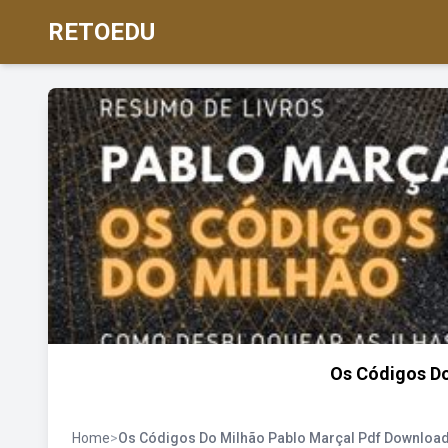
RETOEDU
Os Códigos Do
Home
>
Os Códigos Do Milhão Pablo Marçal Pdf Downloa