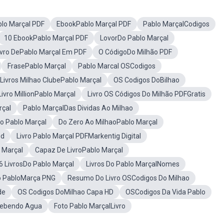
lo Marçal PDF
EbookPablo Marçal PDF
Pablo MarçalCodigos
10 EbookPablo Marçal PDF
LovorDo Pablo Marçal
ivro DePablo Marçal Em PDF
O CódigoDo Milhão PDF
FrasePablo Marçal
Pablo Marcal OSCodigos
Livros Milhao ClubePablo Marçal
OS Codigos DoBilhao
Livro MillionPablo Marçal
Livro OS Códigos Do Milhão PDFGratis
rçal
Pablo MarçalDas Dividas Ao Milhao
Do Pablo Marçal
Do Zero Ao MilhaoPablo Marçal
od
Livro Pablo Marçal PDFMarkentig Digital
 Marçal
Capaz De LivroPablo Marçal
 LivrosDo Pablo Marçal
Livros Do Pablo MarçalNomes
ão PabloMarça PNG
Resumo Do Livro OSCodigos Do Milhao
de
OS Codigos DoMilhao Capa HD
OSCodigos Da Vida Pablo
Bebendo Agua
Foto Pablo MarçalLivro