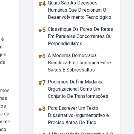
#4
Quais São As Decisões
Humanas Que Direcionam O
Desenvolvimento Tecnológico
#5
Classifique Os Pares De Retas
Em Paralelas Concorrentes Ou
 é
Perpendiculares
em
gos
#6
A Moderna Democracia
 de
Brasileira Foi Construída Entre
Saltos E Sobressaltos
#7
Podemos Definir Mudança
Organizacional Como Um
esmos
Conjunto De Transformações
lhas
gos
#8
Para Escrever Um Texto
ia de
Dissertativo-argumentativo é
prime.
Preciso Antes De Tudo
ndo.