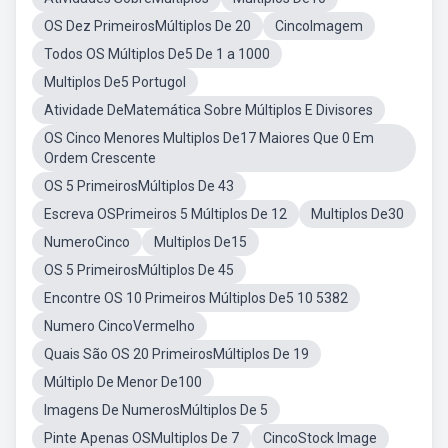
OS Dez PrimeirosMúltiplos De 20
CincoImagem
Todos OS Múltiplos De5 De 1 a 1000
Multiplos De5 Portugol
Atividade DeMatemática Sobre Múltiplos E Divisores
OS Cinco Menores Multiplos De17 Maiores Que 0 Em
Ordem Crescente
OS 5 PrimeirosMúltiplos De 43
Escreva OSPrimeiros 5 Múltiplos De 12
Multiplos De30
NumeroCinco
Multiplos De15
OS 5 PrimeirosMúltiplos De 45
Encontre OS 10 Primeiros Múltiplos De5 10 5382
Numero CincoVermelho
Quais São OS 20 PrimeirosMúltiplos De 19
Múltiplo De Menor De100
Imagens De NumerosMúltiplos De 5
Pinte Apenas OSMultiplos De 7
CincoStock Image