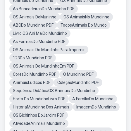
Animais Do Mundinho
OS Animais Do Mundinho
As BrincadeirasDo Mundinho PDF
OS Animais DoMuninho
OS AnimaisNo Mundinho
ABCDo Mundinho PDF
TodosAnimais Do Mundo
Livro OS Ani MaiDo Mundinho
As FormasDo Mundinho PDF
OS Animais Do MundinhoPara Imprimir
123Do Mundinho PDF
OS Animais Do MundinhoEm PDF
CoresDo Mundinho PDF
O Mundinho PDF
AnimaisLúdicos PDF
ColeçãoMundinho PDF
Sequência DidáticaOS Animais Do Mundinho
Horta Do MundinhoLivro PDF
A FamíliaDo Mundinho
HistoriaMundinho Dos Animais
ImagemDo Mundinho
OS Bichinhos DoJardim PDF
AtividadeAnimais Mundinho