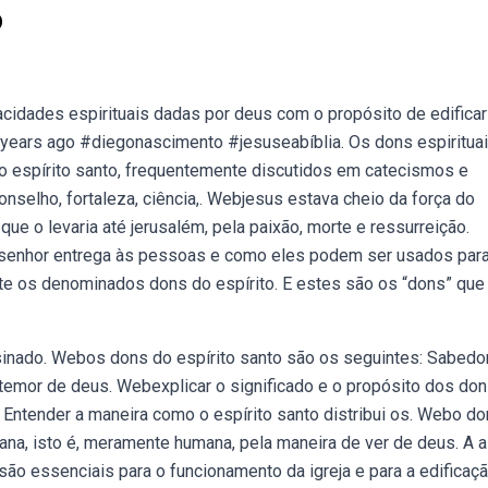
o
cidades espirituais dadas por deus com o propósito de edificar
4 years ago #diegonascimento #jesuseabíblia. Os dons espiritua
 espírito santo, frequentemente discutidos em catecismos e
onselho, fortaleza, ciência,. Webjesus estava cheio da força do
 que o levaria até jerusalém, pela paixão, morte e ressurreição.
 senhor entrega às pessoas e como eles podem ser usados par
ete os denominados dons do espírito. E estes são os “dons” que
nsinado. Webos dons do espírito santo são os seguintes: Sabedor
 temor de deus. Webexplicar o significado e o propósito dos don
; Entender a maneira como o espírito santo distribui os. Webo d
ana, isto é, meramente humana, pela maneira de ver de deus. A 
são essenciais para o funcionamento da igreja e para a edificaç