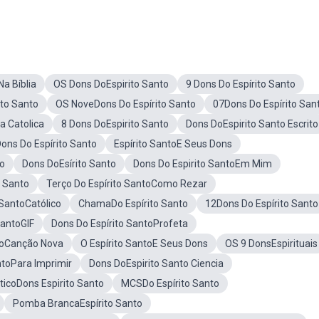
Na Bíblia
OS Dons DoEspirito Santo
9 Dons Do Espírito Santo
ito Santo
OS NoveDons Do Espírito Santo
07Dons Do Espírito San
a Catolica
8 Dons DoEspirito Santo
Dons DoEspirito Santo Escrito
ns Do Espírito Santo
Espírito SantoE Seus Dons
to
Dons DoEsírito Santo
Dons Do Espirito SantoEm Mim
o Santo
Terço Do Espírito SantoComo Rezar
 SantoCatólico
ChamaDo Espírito Santo
12Dons Do Espírito Santo
SantoGIF
Dons Do Espírito SantoProfeta
toCanção Nova
O Espírito SantoE Seus Dons
OS 9 DonsEspirituais
ntoPara Imprimir
Dons DoEspirito Santo Ciencia
ticoDons Espirito Santo
MCSDo Espírito Santo
Pomba BrancaEspírito Santo