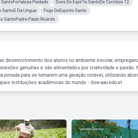
o SantoFortaleza Piedade
Dons Do Espír'to SantoDe Corintios 12
o SantoE Da Língua
Fogo DoEspirito Santo
ito SantoPadre Paulo Ricardo
 ao desenvolvimento dos alunos no ambiente escolar, empregan
nexões genuínas e são alimentados por criatividade e paixão. 
a jornada para se tornarem uma geração notável, utilizando abo
ipais instituições acadêmicas do mundo - dsw.aau.edu.et.