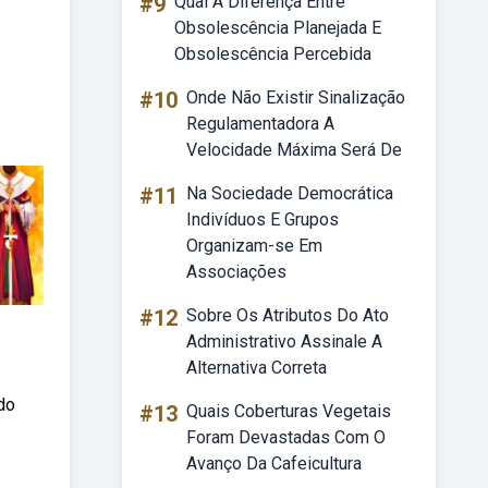
#9
Qual A Diferença Entre
Obsolescência Planejada E
Obsolescência Percebida
#10
Onde Não Existir Sinalização
Regulamentadora A
Velocidade Máxima Será De
#11
Na Sociedade Democrática
Indivíduos E Grupos
Organizam-se Em
Associações
#12
Sobre Os Atributos Do Ato
Administrativo Assinale A
Alternativa Correta
do
#13
Quais Coberturas Vegetais
Foram Devastadas Com O
Avanço Da Cafeicultura