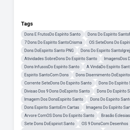
Tags
Dons E FrutosDo Espírito Santo
Dons Do Espírito Santo
7 Dons Do Espírito SantoCrisma
OS SeteDons Do Espír
Dons DoEspirito Santo PNG
Dons Do Espirito SantoIgrej
Atividades SobreDons Do Espírito Santo
ImagensDos Do
Dons InfusosDo Espírito Santo
A VindaDo Espírito San
Espirito SantoCom Dons
Dons Disernimento DoEspirit
Corrente SeteDons Do Espirito Santo
Dons Do Espírito
Divisao Dos 9 Dons DoEspirito Santo
Dons Do Espírito 
Imagem Dos DonsEspirito Santo
Dons Do Espirito San
Dons Espirito SantoEm Cartas
Imagens Do Espírito Sa
Arvore ComOS Dons Do Espirito Santo
Brasão Eclesias
Sete Dons DoEspiriot Santo
OS 9 DonsCom Desenhos