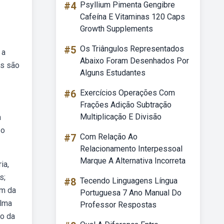
#4
Psyllium Pimenta Gengibre
Cafeína E Vitaminas 120 Caps
Growth Supplements
#5
Os Triângulos Representados
 a
Abaixo Foram Desenhados Por
is são
Alguns Estudantes
#6
Exercícios Operações Com
Frações Adição Subtração
Multiplicação E Divisão
a
 o
#7
Com Relação Ao
Relacionamento Interpessoal
Marque A Alternativa Incorreta
ia,
s;
#8
Tecendo Linguagens Língua
om da
Portuguesa 7 Ano Manual Do
alma
Professor Respostas
ão da