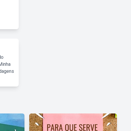
do
Minha
rdagens