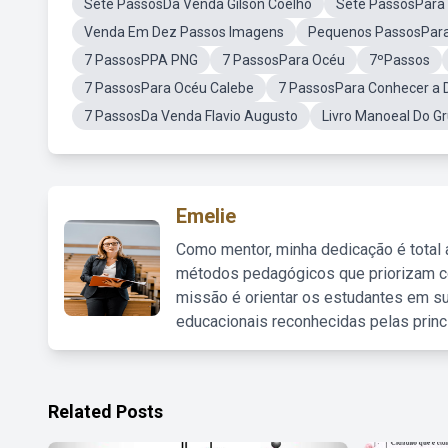
Sete PassosDa Venda Gilson Coelho
Sete PassosPara
Venda Em Dez Passos Imagens
Pequenos PassosPara 
7 PassosPPA PNG
7 PassosPara Océu
7ºPassos
7 PassosPara Océu Calebe
7 PassosPara Conhecer a 
7 PassosDa Venda Flavio Augusto
Livro Manoeal Do G
Emelie
Como mentor, minha dedicação é total
métodos pedagógicos que priorizam co
missão é orientar os estudantes em su
educacionais reconhecidas pelas princ
Related Posts