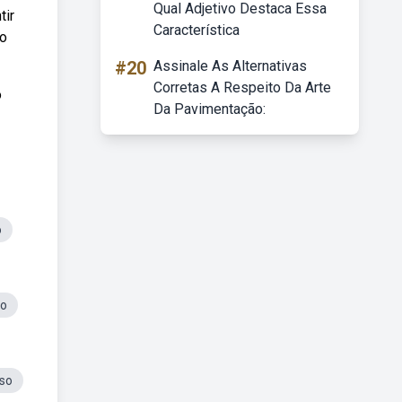
Qual Adjetivo Destaca Essa
tir
Característica
 o
#20
Assinale As Alternativas
Corretas A Respeito Da Arte
o
Da Pavimentação:
o
so
so