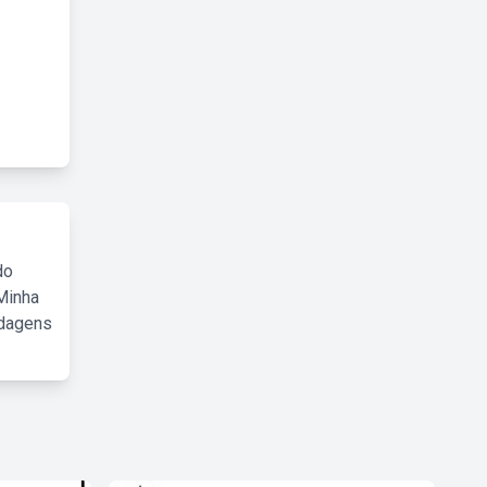
do
Minha
rdagens