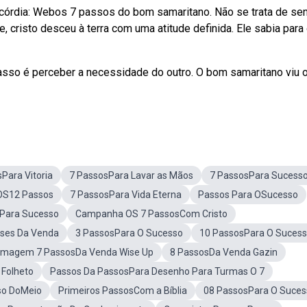
órdia: Webos 7 passos do bom samaritano. Não se trata de sen
 cristo desceu à terra com uma atitude definida. Ele sabia para
sso é perceber a necessidade do outro. O bom samaritano viu 
Para Vitoria
7 PassosPara Lavar as Mãos
7 PassosPara Sucess
OS12 Passos
7 PassosPara Vida Eterna
Passos Para OSucesso
sPara Sucesso
Campanha OS 7 PassosCom Cristo
ses Da Venda
3 PassosPara O Sucesso
10 PassosPara O Suces
Imagem 7 PassosDa Venda Wise Up
8 PassosDa Venda Gazin
 Folheto
Passos Da PassosPara Desenho Para Turmas O 7
so DoMeio
Primeiros PassosCom a Bíblia
08 PassosPara O Suces