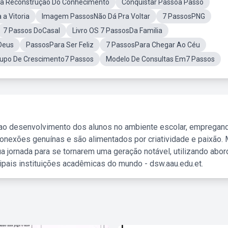
 a Reconstrução Do Conhecimento
Conquistar Passoa Passo
a Vitoria
Imagem PassosNão Dá Pra Voltar
7 PassosPNG
7 Passos DoCasal
Livro OS 7 PassosDa Familia
Deus
PassosPara Ser Feliz
7 PassosPara Chegar Ao Céu
rupo De Crescimento7 Passos
Modelo De Consultas Em7 Passos
 ao desenvolvimento dos alunos no ambiente escolar, empregan
nexões genuínas e são alimentados por criatividade e paixão. 
a jornada para se tornarem uma geração notável, utilizando abo
ipais instituições acadêmicas do mundo - dsw.aau.edu.et.