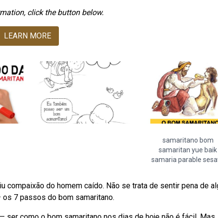
mation, click the button below.
LEARN MORE
samaritano bom
samaritan yue baik
samaria parable sesa
tiu compaixão do homem caído. Não se trata de sentir pena de a
— os 7 passos do bom samaritano.
— ser como o bom samaritano nos dias de hoje não é fácil. Mas,