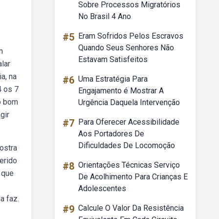
Sobre Processos Migratórios
No Brasil 4 Ano
#5
Eram Sofridos Pelos Escravos
Quando Seus Senhores Não
m
Estavam Satisfeitos
lar
a, na
#6
Uma Estratégia Para
4 os 7
Engajamento é Mostrar A
o bom
Urgência Daquela Intervenção
gir
#7
Para Oferecer Acessibilidade
Aos Portadores De
Dificuldades De Locomoção
ostra
erido
#8
Orientações Técnicas Serviço
 que
De Acolhimento Para Crianças E
Adolescentes
a faz.
#9
Calcule O Valor Da Resistência