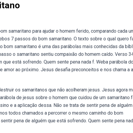
itano
om samaritano para ajudar o homem ferido, comparando cada u
ebos 7 passos do bom samaritano. O texto sobre o qual quero fa
do bom samaritano é uma das parábolas mais conhecidas da bíbli
 passo o samaritano sentiu compaixão do homem caído. Verso 3
ém que está sofrendo. Quem sente pena nada f. Weba parábola d
e amor ao próximo. Jesus desafia preconceitos e nos chama a a
m destruir os samaritanos que não acolheram jesus. Jesus agora m
 parábola de jesus sobre o homem que cuidou de um samaritano f
sino e a aplicação dessa. Não se trata de sentir pena de alguém
omos todos chamados a percorrer o mesmo caminho do bom
 de sentir pena de alguém que está sofrendo. Quem sente pena nad