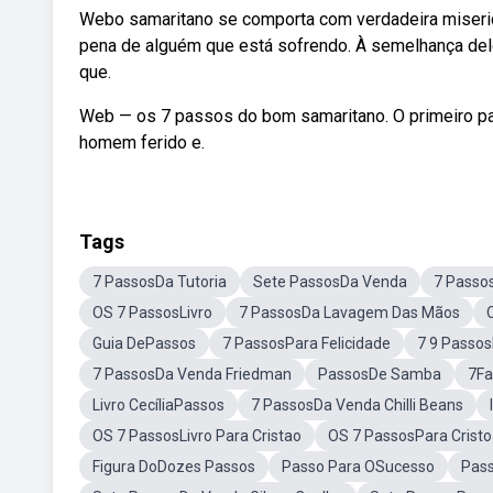
Webo samaritano se comporta com verdadeira miseric
pena de alguém que está sofrendo. À semelhança dele,
que.
Web — os 7 passos do bom samaritano. O primeiro pa
homem ferido e.
Tags
7 PassosDa Tutoria
Sete PassosDa Venda
7 Passos
OS 7 PassosLivro
7 PassosDa Lavagem Das Mãos
Guia DePassos
7 PassosPara Felicidade
7 9 Passo
7 PassosDa Venda Friedman
PassosDe Samba
7Fa
Livro CecíliaPassos
7 PassosDa Venda Chilli Beans
OS 7 PassosLivro Para Cristao
OS 7 PassosPara Cristo
Figura DoDozes Passos
Passo Para OSucesso
Pas