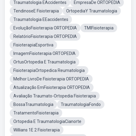
Traumatologia EAccidentes
EmpresaDe ORTOPEDIA
TendinoseE Fisioterapia
OrtopediaY Traumatologia
Traumatologia EEaccidentes
EvoluçãoFisioterapia ORTOPEDIA
TMIFisioterapia
RelatórioFisioterapia ORTOPEDIA
FisioterapiaEsportiva
ImagemFisioterapia ORTOPEDIA
OrtusOrtopedia E Traumatologia
FisioterapiaOrtopedica Reumatologia
Melhor LivroDe Fisioterapia ORTOPEDIA
Atualização EmFisioterapia ORTOPEDIA
Avaliação Traumato-Ortopedia Fisioterapia
BossaTraumatologia
TraumatologiaFondo
TratamentoFisioterapia
Ortopedia E TraumatologiaCianorte
Willians 1E 2 Fisioterapia