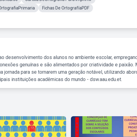
OrtografiaPrimaria
Fichas De OrtografíaPDF
 ao desenvolvimento dos alunos no ambiente escolar, empregan
nexões genuínas e são alimentados por criatividade e paixão. 
a jornada para se tornarem uma geração notável, utilizando abo
ipais instituições acadêmicas do mundo - dsw.aau.edu.et.