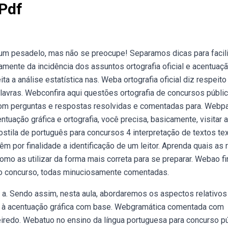
 Pdf
m pesadelo, mas não se preocupe! Separamos dicas para facili
amente da incidência dos assuntos ortografia oficial e acentuaç
ta a análise estatística nas. Weba ortografia oficial diz respeito
alavras. Webconfira aqui questões ortografia de concursos públi
com perguntas e respostas resolvidas e comentadas para. Webp
tuação gráfica e ortografia, você precisa, basicamente, visitar 
stila de português para concursos 4 interpretação de textos te
 por finalidade a identificação de um leitor. Aprenda quais as 
omo as utilizar da forma mais correta para se preparar. Webao fin
do concurso, todas minuciosamente comentadas.
 a. Sendo assim, nesta aula, abordaremos os aspectos relativos
 e à acentuação gráfica com base. Webgramática comentada com
ueiredo. Webatuo no ensino da língua portuguesa para concurso p