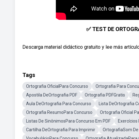
✅ TEST DE ORTOGRAF
Descarga material didáctico gratuito y lee más artícu
Tags
Ortografia OficialPara Concurso
Ortografia Para Conc
Apostila DeOrtografia PDF
Ortografia PDFGratis
Reg
Aula DeOrtografia Para Concurso
Lista DeOrtografia 
Ortografia ResumoPara Concurso
Ortografia Oficial 
Listas De SinônimosPara Concurso Em PDF
Exercícios
Cartilha DeOrtografia Para Imprimir
OrtografiaSom De 
VocabulárioPara Concurso
Ortografia AtualizadaPara