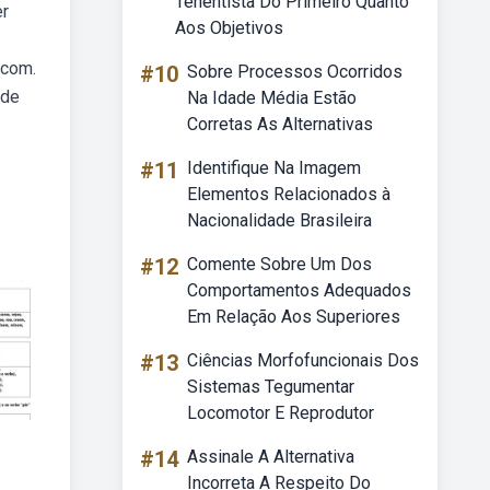
Tenentista Do Primeiro Quanto
er
Aos Objetivos
 com.
#10
Sobre Processos Ocorridos
 de
Na Idade Média Estão
Corretas As Alternativas
#11
Identifique Na Imagem
Elementos Relacionados à
Nacionalidade Brasileira
#12
Comente Sobre Um Dos
Comportamentos Adequados
Em Relação Aos Superiores
#13
Ciências Morfofuncionais Dos
Sistemas Tegumentar
Locomotor E Reprodutor
#14
Assinale A Alternativa
Incorreta A Respeito Do