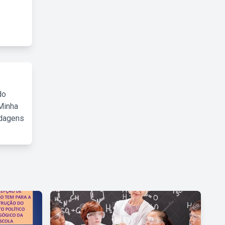
do
Minha
rdagens