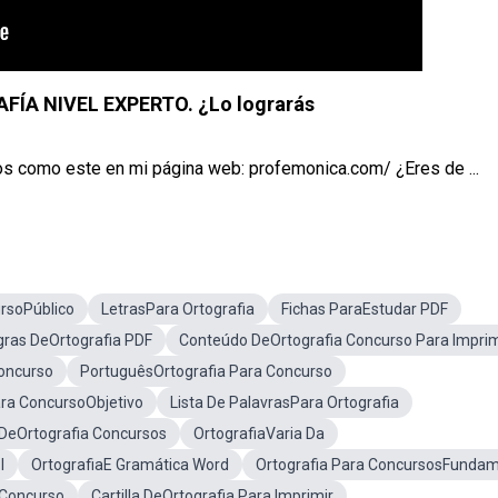
ÍA NIVEL EXPERTO. ¿Lo lograrás
los como este en mi página web: profemonica.com/ ¿Eres de ...
ursoPúblico
LetrasPara Ortografia
Fichas ParaEstudar PDF
ras DeOrtografia PDF
Conteúdo DeOrtografia Concurso Para Imprim
Concurso
PortuguêsOrtografia Para Concurso
Para ConcursoObjetivo
Lista De PalavrasPara Ortografia
 DeOrtografia Concursos
OrtografiaVaria Da
I
OrtografiaE Gramática Word
Ortografia Para ConcursosFundam
 Concurso
Cartilla DeOrtografia Para Imprimir