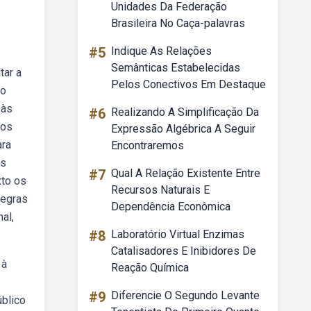
Unidades Da Federação
Brasileira No Caça-palavras
#5
Indique As Relações
Semânticas Estabelecidas
tar a
Pelos Conectivos Em Destaque
ão
 às
#6
Realizando A Simplificação Da
cos
Expressão Algébrica A Seguir
ara
Encontraremos
as
#7
Qual A Relação Existente Entre
xto os
Recursos Naturais E
regras
Dependência Econômica
al,
#8
Laboratório Virtual Enzimas
Catalisadores E Inibidores De
 à
Reação Química
#9
Diferencie O Segundo Levante
úblico