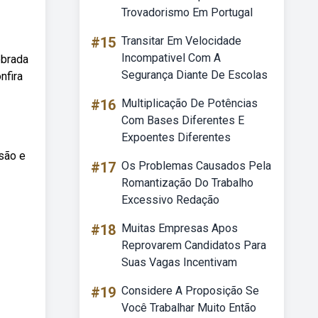
Trovadorismo Em Portugal
#15
Transitar Em Velocidade
Incompativel Com A
obrada
Segurança Diante De Escolas
nfira
#16
Multiplicação De Potências
Com Bases Diferentes E
Expoentes Diferentes
são e
#17
Os Problemas Causados Pela
Romantização Do Trabalho
Excessivo Redação
#18
Muitas Empresas Apos
Reprovarem Candidatos Para
Suas Vagas Incentivam
#19
Considere A Proposição Se
Você Trabalhar Muito Então