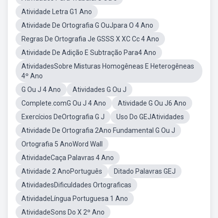
Atividade Letra G1 Ano
Atividade De Ortografia G OuJpara O 4 Ano
Regras De Ortografia Je GSSS X XC Cc 4 Ano
Atividade De Adição E Subtração Para4 Ano
AtividadesSobre Misturas Homogêneas E Heterogêneas
4º Ano
G Ou J 4 Ano
Atividades G Ou J
Complete.comG Ou J 4 Ano
Atividade G Ou J6 Ano
Exercícios DeOrtografia G J
Uso Do GEJAtividades
Atividade De Ortografia 2Ano Fundamental G Ou J
Ortografia 5 AnoWord Wall
AtividadeCaça Palavras 4 Ano
Atividade 2 AnoPortuguês
Ditado Palavras GEJ
AtividadesDificuldades Ortograficas
AtividadeLíngua Portuguesa 1 Ano
AtividadeSons Do X 2º Ano