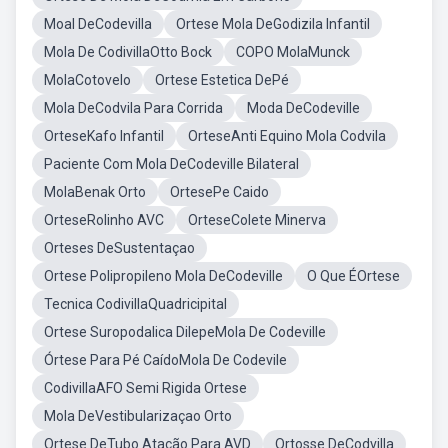
Moal DeCodevilla
Ortese Mola DeGodizila Infantil
Mola De CodivillaOtto Bock
COPO MolaMunck
MolaCotovelo
Ortese Estetica DePé
Mola DeCodvila Para Corrida
Moda DeCodeville
OrteseKafo Infantil
OrteseAnti Equino Mola Codvila
Paciente Com Mola DeCodeville Bilateral
MolaBenak Orto
OrtesePe Caido
OrteseRolinho AVC
OrteseColete Minerva
Orteses DeSustentaçao
Ortese Polipropileno Mola DeCodeville
O Que ÉOrtese
Tecnica CodivillaQuadricipital
Ortese Suropodalica DilepeMola De Codeville
Órtese Para Pé CaídoMola De Codevile
CodivillaAFO Semi Rigida Ortese
Mola DeVestibularizaçao Orto
Ortese DeTubo Atação Para AVD
Ortosse DeCodvilla