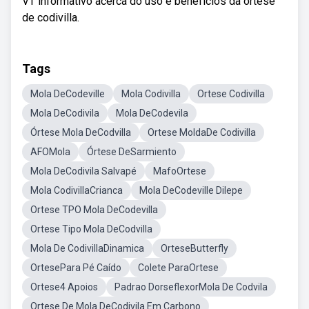
VT informativo acerca do uso e benefícios da órtese
de codivilla.
Tags
Mola DeCodeville
Mola Codivilla
Ortese Codivilla
Mola DeCodivila
Mola DeCodevila
Órtese Mola DeCodvilla
Ortese MoldaDe Codivilla
AFOMola
Órtese DeSarmiento
Mola DeCodivila Salvapé
MafoOrtese
Mola CodivillaCrianca
Mola DeCodeville Dilepe
Ortese TPO Mola DeCodevilla
Ortese Tipo Mola DeCodvilla
Mola De CodivillaDinamica
OrteseButterfly
OrtesePara Pé Caído
Colete ParaOrtese
Ortese4 Apoios
Padrao DorseflexorMola De Codvila
Ortese De Mola DeCodivila Em Carbono