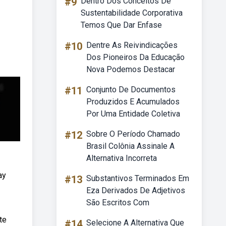
#9
Dentro Dos Conceitos De
Sustentabilidade Corporativa
Temos Que Dar Enfase
#10
Dentre As Reivindicações
Dos Pioneiros Da Educação
Nova Podemos Destacar
#11
Conjunto De Documentos
Produzidos E Acumulados
Por Uma Entidade Coletiva
#12
Sobre O Período Chamado
Brasil Colônia Assinale A
Alternativa Incorreta
ay
#13
Substantivos Terminados Em
Eza Derivados De Adjetivos
São Escritos Com
te
#14
Selecione A Alternativa Que