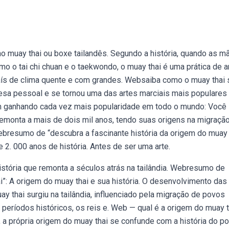
muay thai ou boxe tailandês. Segundo a história, quando as m
o o tai chi chuan e o taekwondo, o muay thai é uma prática de a
 país de clima quente e com grandes. Websaiba como o muay thai 
fesa pessoal e se tornou uma das artes marciais mais populares
m ganhando cada vez mais popularidade em todo o mundo: Você 
 remonta a mais de dois mil anos, tendo suas origens na migraçã
. Webresumo de “descubra a fascinante história da origem do muay 
 2. 000 anos de história. Antes de ser uma arte.
stória que remonta a séculos atrás na tailândia. Webresumo de
i”: A origem do muay thai e sua história. O desenvolvimento das
y thai surgiu na tailândia, influenciado pela migração de povos
 períodos históricos, os reis e. Web — qual é a origem do muay t
 a própria origem do muay thai se confunde com a história do po