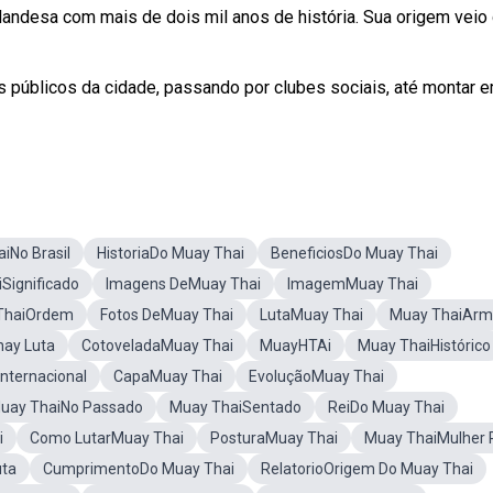
ilandesa com mais de dois mil anos de história. Sua origem veio
es públicos da cidade, passando por clubes sociais, até montar 
iNo Brasil
HistoriaDo Muay Thai
BeneficiosDo Muay Thai
Significado
Imagens DeMuay Thai
ImagemMuay Thai
 ThaiOrdem
Fotos DeMuay Thai
LutaMuay Thai
Muay ThaiArm
ay Luta
CotoveladaMuay Thai
MuayHTAi
Muay ThaiHistórico
nternacional
CapaMuay Thai
EvoluçãoMuay Thai
uay ThaiNo Passado
Muay ThaiSentado
ReiDo Muay Thai
i
Como LutarMuay Thai
PosturaMuay Thai
Muay ThaiMulher
uta
CumprimentoDo Muay Thai
RelatorioOrigem Do Muay Thai