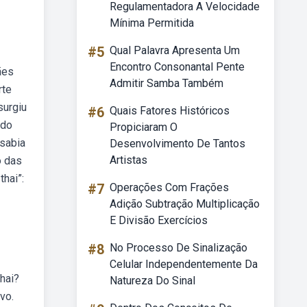
Regulamentadora A Velocidade
Mínima Permitida
#5
Qual Palavra Apresenta Um
Encontro Consonantal Pente
ães
Admitir Samba Também
rte
surgiu
#6
Quais Fatores Históricos
 do
Propiciaram O
sabia
Desenvolvimento De Tantos
Artistas
o das
thai”:
#7
Operações Com Frações
Adição Subtração Multiplicação
E Divisão Exercícios
#8
No Processo De Sinalização
Celular Independentemente Da
hai?
Natureza Do Sinal
vo.