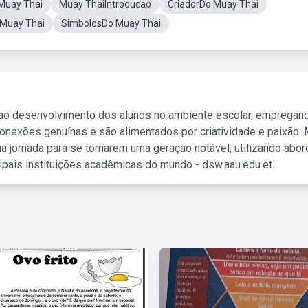
 Muay Thai
Muay ThaiIntroducao
CriadorDo Muay Thai
Muay Thai
SimbolosDo Muay Thai
 ao desenvolvimento dos alunos no ambiente escolar, empregan
nexões genuínas e são alimentados por criatividade e paixão. 
a jornada para se tornarem uma geração notável, utilizando abo
ipais instituições acadêmicas do mundo - dsw.aau.edu.et.