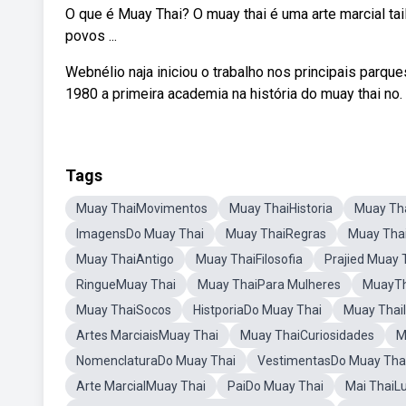
O que é Muay Thai? O muay thai é uma arte marcial ta
povos ...
Webnélio naja iniciou o trabalho nos principais parqu
1980 a primeira academia na história do muay thai no.
Tags
Muay ThaiMovimentos
Muay ThaiHistoria
Muay Tha
ImagensDo Muay Thai
Muay ThaiRegras
Muay Thai
Muay ThaiAntigo
Muay ThaiFilosofia
Prajied Muay
RingueMuay Thai
Muay ThaiPara Mulheres
MuayTh
Muay ThaiSocos
HistporiaDo Muay Thai
Muay ThaiI
Artes MarciaisMuay Thai
Muay ThaiCuriosidades
M
NomenclaturaDo Muay Thai
VestimentasDo Muay Tha
Arte MarcialMuay Thai
PaiDo Muay Thai
Mai ThaiL