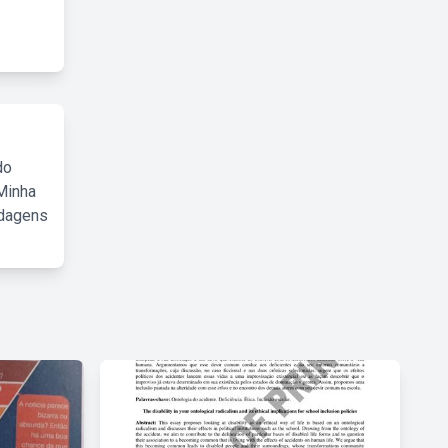
do
Minha
rdagens