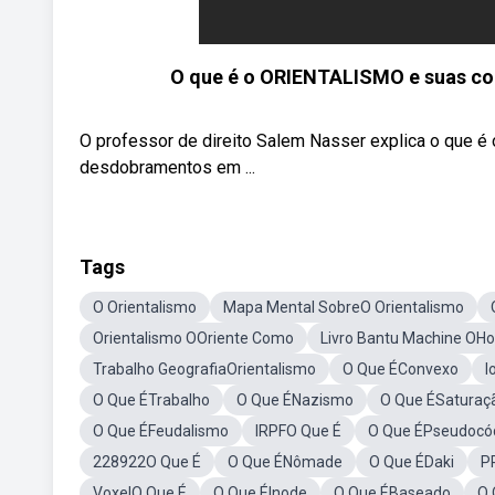
O que é o ORIENTALISMO e suas co
O professor de direito Salem Nasser explica o que é
desdobramentos em ...
Tags
O Orientalismo
Mapa Mental SobreO Orientalismo
Orientalismo OOriente Como
Livro Bantu Machine OH
Trabalho GeografiaOrientalismo
O Que ÉConvexo
I
O Que ÉTrabalho
O Que ÉNazismo
O Que ÉSaturaç
O Que ÉFeudalismo
IRPFO Que É
O Que ÉPseudocó
228922O Que É
O Que ÉNômade
O Que ÉDaki
P
VoxelO Que É
O Que ÉInode
O Que ÉBaseado
O 