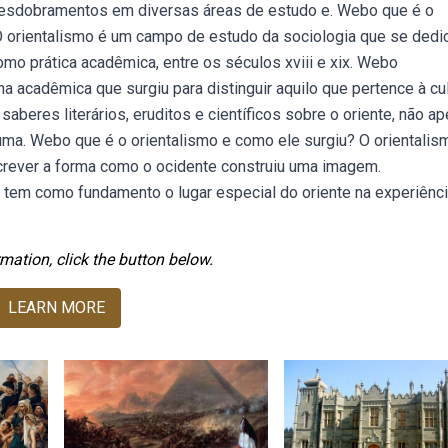
desdobramentos em diversas áreas de estudo e. Webo que é o
 O orientalismo é um campo de estudo da sociologia que se dedi
omo prática acadêmica, entre os séculos xviii e xix. Webo
a acadêmica que surgiu para distinguir aquilo que pertence à cul
aberes literários, eruditos e científicos sobre o oriente, não a
a. Webo que é o orientalismo e como ele surgiu? O orientalis
crever a forma como o ocidente construiu uma imagem.
tem como fundamento o lugar especial do oriente na experiênc
mation, click the button below.
LEARN MORE