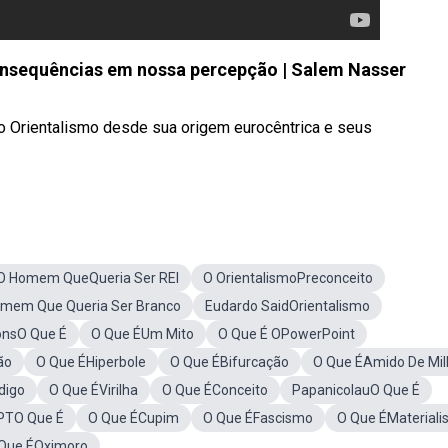
nsequências em nossa percepção | Salem Nasser
 o Orientalismo desde sua origem eurocêntrica e seus
O Homem QueQueria Ser REI
O OrientalismoPreconceito
omem Que Queria Ser Branco
Eudardo SaidOrientalismo
onsO Que É
O Que ÉUm Mito
O Que É OPowerPoint
ão
O Que ÉHiperbole
O Que ÉBifurcação
O Que ÉAmido De Mil
digo
O Que ÉVirilha
O Que ÉConceito
PapanicolauO Que É
PTO Que É
O Que ÉCupim
O Que ÉFascismo
O Que ÉMaterial
Que ÉOximoro