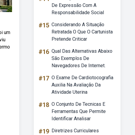
De Expressão Com A
Responsabilidade Social
#15
Considerando A Situação
Retratada O Que O Cartunista
oi um
Pretende Criticar
viu
termo
#16
Qual Das Alternativas Abaixo
São Exemplos De
Navegadores De Internet.
#17
O Exame De Cardiotocografia
Auxilia Na Avaliação Da
Atividade Uterina
#18
O Conjunto De Tecnicas E
Ferramentas Que Permite
Identificar Analisar
#19
Diretrizes Curriculares