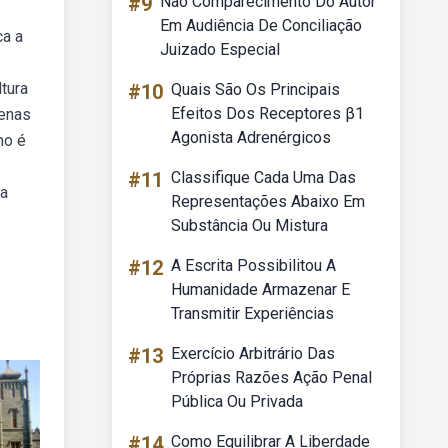
#9
Não Comparecimento Do Autor
Em Audiência De Conciliação
ca a
Juizado Especial
tura
#10
Quais São Os Principais
Efeitos Dos Receptores β1
penas
Agonista Adrenérgicos
mo é
#11
Classifique Cada Uma Das
ia
Representações Abaixo Em
Substância Ou Mistura
#12
A Escrita Possibilitou A
Humanidade Armazenar E
Transmitir Experiências
#13
Exercício Arbitrário Das
Próprias Razões Ação Penal
Pública Ou Privada
#14
Como Equilibrar A Liberdade