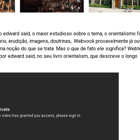
o edward said, o maior estudioso sobre o tema, o orientalismo f
io, erudição, imagens, doutrinas,. Webvocê provavelmente já ou
 uma noção do que se trata. Mas o que de fato ele significa? Web
 por edward said, no seu livro orientalism, que descreve o longo