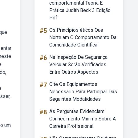
comportamental Teoria E
Prática Judith Beck 3 Edição
Pdf
#5
Os Princípios éticos Que
 que
Norteiam O Comportamento Da
Comunidade Científica
sentar
bneste
#6
Na Inspeção De Segurança
e
Veicular Serão Verificados
Entre Outros Aspectos
do,
#7
Cite Os Equipamentos
e
Necessário Para Participar Das
sser,
Seguintes Modalidades
#8
As Perguntas Evidenciam
Conhecimento Mínimo Sobre A
mo um
Carreira Profissional