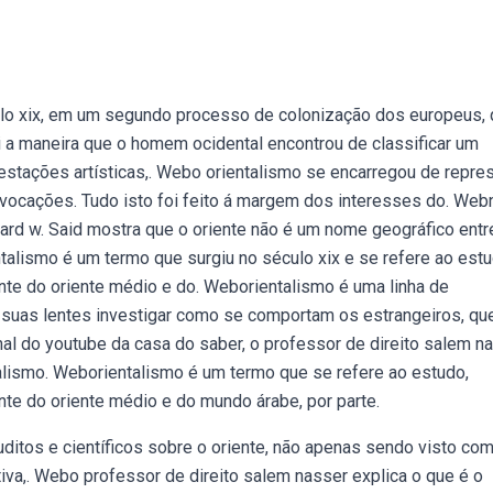
ulo xix, em um segundo processo de colonização dos europeus,
oi a maneira que o homem ocidental encontrou de classificar um
stações artísticas,. Webo orientalismo se encarregou de repre
 e vocações. Tudo isto foi feito á margem dos interesses do. We
ward w. Said mostra que o oriente não é um nome geográfico entr
ntalismo é um termo que surgiu no século xix e se refere ao estu
nte do oriente médio e do. Weborientalismo é uma linha de
e suas lentes investigar como se comportam os estrangeiros, qu
 do youtube da casa do saber, o professor de direito salem na
talismo. Weborientalismo é um termo que se refere ao estudo,
nte do oriente médio e do mundo árabe, por parte.
uditos e científicos sobre o oriente, não apenas sendo visto co
va,. Webo professor de direito salem nasser explica o que é o