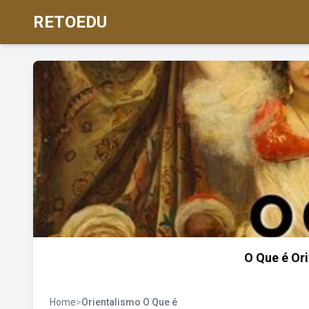
RETOEDU
O Que é Or
Home
>
Orientalismo O Que é