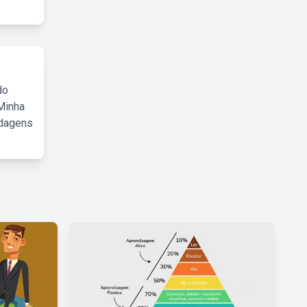
do
Minha
rdagens