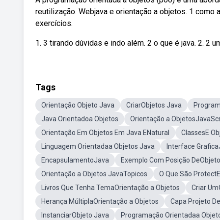
reutilização. Webjava e orientação a objetos. 1 como a
exercícios.
1. 3 tirando dúvidas e indo além. 2 o que é java. 2. 2 um
Tags
Orientação Objeto Java
CriarObjetos Java
Program
Java Orientadoa Objetos
Orientação a ObjetosJavaScr
Orientação Em Objetos Em Java ENatural
ClassesE Ob
Linguagem Orientadaa Objetos Java
Interface Grafic
EncapsulamentoJava
Exemplo Com Posição DeObjeto
Orientação a Objetos JavaTopicos
O Que São ProtectE
Livros Que Tenha TemaOrientação a Objetos
Criar Um
Herança MúltiplaOrientação a Objetos
Capa Projeto De
InstanciarObjeto Java
Programação Orientadaa Objeto