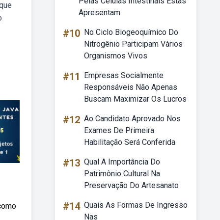
Pelas Celulas Intestinais Estas
 que
Apresentam
o
#10
No Ciclo Biogeoquímico Do
Nitrogênio Participam Vários
Organismos Vivos
#11
Empresas Socialmente
Responsáveis Não Apenas
Buscam Maximizar Os Lucros
#12
Ao Candidato Aprovado Nos
Exames De Primeira
Habilitação Será Conferida
#13
Qual A Importância Do
Patrimônio Cultural Na
Preservação Do Artesanato
#14
Quais As Formas De Ingresso
 como
Nas