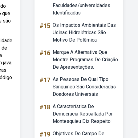
Faculdades/universidades
ndo
Identificadas
o que
s são
#15
Os Impactos Ambientais Das
Usinas Hidrelétricas São
Motivo De Polêmica
lidade
a de
#16
Marque A Alternativa Que
a
Mostre Programas De Criação
 java.
De Apresentações.
ras
código
#17
As Pessoas De Qual Tipo
Sanguíneo São Consideradas
Doadores Universais
#18
A Característica De
Democracia Ressaltada Por
Montesquieu Diz Respeito:
#19
Objetivos Do Campo De