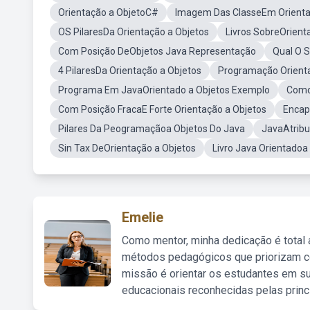
Orientação a ObjetoC#
Imagem Das ClasseEm Orienta
OS PilaresDa Orientação a Objetos
Livros SobreOrient
Com Posição DeObjetos Java Representação
Qual O S
4 PilaresDa Orientação a Objetos
Programação Orienta
Programa Em JavaOrientado a Objetos Exemplo
Como
Com Posição FracaE Forte Orientação a Objetos
Encap
Pilares Da Peogramaçãoa Objetos Do Java
JavaAtribu
Sin Tax DeOrientação a Objetos
Livro Java Orientadoa
Emelie
Como mentor, minha dedicação é total
métodos pedagógicos que priorizam co
missão é orientar os estudantes em su
educacionais reconhecidas pelas princ