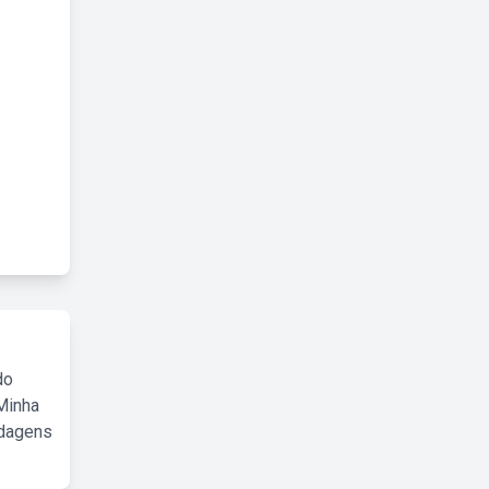
do
Minha
rdagens