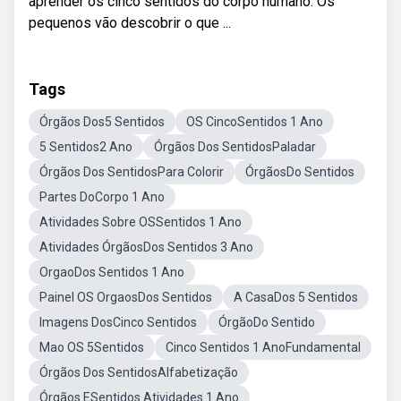
aprender os cinco sentidos do corpo humano. Os
pequenos vão descobrir o que ...
Tags
Órgãos Dos5 Sentidos
OS CincoSentidos 1 Ano
5 Sentidos2 Ano
Órgãos Dos SentidosPaladar
Órgãos Dos SentidosPara Colorir
ÓrgãosDo Sentidos
Partes DoCorpo 1 Ano
Atividades Sobre OSSentidos 1 Ano
Atividades ÓrgãosDos Sentidos 3 Ano
OrgaoDos Sentidos 1 Ano
Painel OS OrgaosDos Sentidos
A CasaDos 5 Sentidos
Imagens DosCinco Sentidos
ÓrgãoDo Sentido
Mao OS 5Sentidos
Cinco Sentidos 1 AnoFundamental
Órgãos Dos SentidosAlfabetização
Órgãos ESentidos Atividades 1 Ano