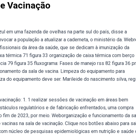
De Vacinação
ul em uma fazenda de ovelhas na parte sul do país, disse a
vocar a população a atualizar a caderneta, o ministério da. Web
rofissionais da área da saúde, que se dedicam à imunização da
ixa térmica 71 figura 33 organização de caixa térmica com berço
a 79 figura 35 fluxograma: Fases de manejo rss 82 figura 36 pr
onamento da sala de vacina. Limpeza do equipamento para
za do equipamento deve ser. Marileide do nascimento silva, reg
acinação: 1. 1 realizar sessões de vacinação em áreas bem
stáculos regulatórios e de fabricação enfrentados, uma compra
 no fim de 2023, por meio. Weborganização e funcionamento da sa
vacinas na sala de vacinação. Clique nos botões abaixo para s
com núcleo de pesquisas epidemiológicas em nutrição e saúde 