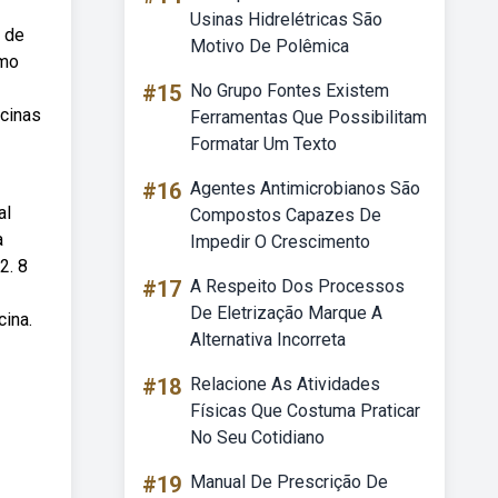
Usinas Hidrelétricas São
 de
Motivo De Polêmica
omo
#15
No Grupo Fontes Existem
acinas
Ferramentas Que Possibilitam
Formatar Um Texto
#16
Agentes Antimicrobianos São
al
Compostos Capazes De
a
Impedir O Crescimento
2. 8
#17
A Respeito Dos Processos
De Eletrização Marque A
cina.
Alternativa Incorreta
#18
Relacione As Atividades
Físicas Que Costuma Praticar
No Seu Cotidiano
#19
Manual De Prescrição De