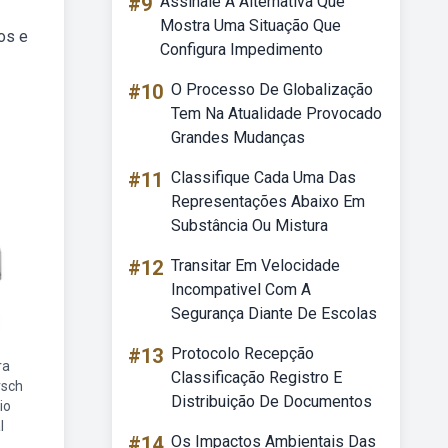
#9
Assinale A Alternativa Que
Mostra Uma Situação Que
os e
Configura Impedimento
#10
O Processo De Globalização
Tem Na Atualidade Provocado
Grandes Mudanças
#11
Classifique Cada Uma Das
Representações Abaixo Em
Substância Ou Mistura
#12
Transitar Em Velocidade
Incompativel Com A
Segurança Diante De Escolas
#13
Protocolo Recepção
ra
Classificação Registro E
rsch
Distribuição De Documentos
io
l
#14
Os Impactos Ambientais Das