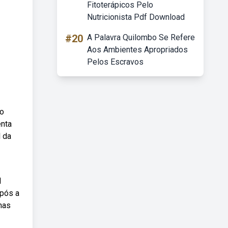
Fitoterápicos Pelo
Nutricionista Pdf Download
#20
A Palavra Quilombo Se Refere
Aos Ambientes Apropriados
Pelos Escravos
ão
enta
l da
l
após a
nas