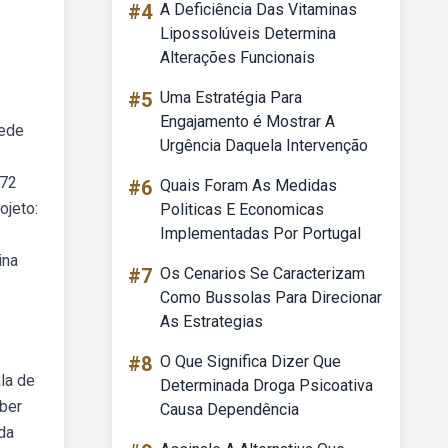
#4
A Deficiência Das Vitaminas
Lipossolúveis Determina
Alterações Funcionais
#5
Uma Estratégia Para
Engajamento é Mostrar A
rede
Urgência Daquela Intervenção
 72
#6
Quais Foram As Medidas
ojeto:
Politicas E Economicas
Implementadas Por Portugal
ina
#7
Os Cenarios Se Caracterizam
Como Bussolas Para Direcionar
As Estrategias
#8
O Que Significa Dizer Que
la de
Determinada Droga Psicoativa
aber
Causa Dependência
da