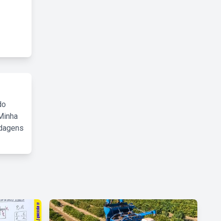
do
Minha
rdagens