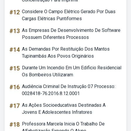
#12
Considere O Campo Elétrico Gerado Por Duas
Cargas Elétricas Puntiformes
#13
As Empresas De Desenvolvimento De Software
Possuem Diferentes Processos
#14
As Demandas Por Restituição Dos Mantos
Tupinambás Aos Povos Originários
#15
Durante Um Incendio Em Um Edificio Residencial
Os Bombeiros Utilizaram
#16
Audiência Criminal De Instrução 07 Processo:
0028418-76.2016.8.12.0001
#17
As Ações Socioeducativas Destinadas A
Jovens E Adolescentes Infratores
#18
Professora Marcela Inicia O Trabalho De
Alfabetização Expondo O Aluno