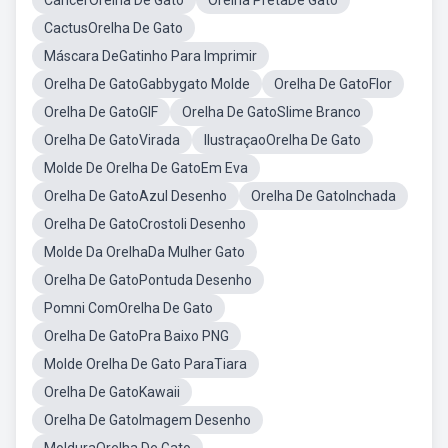
CancerOrelha De Gato
Orelha PretaDe Gato
CactusOrelha De Gato
Máscara DeGatinho Para Imprimir
Orelha De GatoGabbygato Molde
Orelha De GatoFlor
Orelha De GatoGIF
Orelha De GatoSlime Branco
Orelha De GatoVirada
IlustraçaoOrelha De Gato
Molde De Orelha De GatoEm Eva
Orelha De GatoAzul Desenho
Orelha De GatoInchada
Orelha De GatoCrostoli Desenho
Molde Da OrelhaDa Mulher Gato
Orelha De GatoPontuda Desenho
Pomni ComOrelha De Gato
Orelha De GatoPra Baixo PNG
Molde Orelha De Gato ParaTiara
Orelha De GatoKawaii
Orelha De GatoImagem Desenho