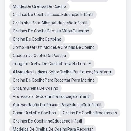
MoldesDe Orelhas De Coelho
Orelhas De CoelhoPascoa Educação Infantil
Orelhinha Para AlbinhoEducação Infantil
Orelhas De CoelhoCom as Mãos Desenho
Orelha De CoelhoCartolina
Como Fazer Um MoldeDe Orelhas De Coelho
Cabeça De CoelhoDa Páscoa
Imagem Orelha De CoelhoPreta Na Letra E
Atividades Ludicas SobreOrelha Par Educação Infantil
Orelha De CoelhoPara Recortar Para Menino
Qrs EmOrelha De Coelho
Professora DeCoelhinha Educação Infantil
Apresentação Da Páscoa ParaEducação Infantil
Capin OreljaDe Coelhos
Orelha De CoelhoBrookhaven
Orelhas De CoelhinhoEducaçaõ Infatil
Modelos De Orelha De CoelhoPara Recortar