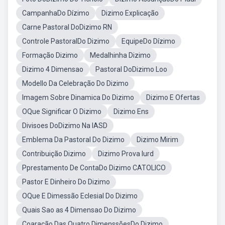
CampanhaDo Dízimo
Dizimo Explicação
Carne Pastoral DoDizimo RN
Controle PastoralDo Dizimo
EquipeDo Dízimo
Formação Dizimo
Medalhinha Dizimo
Dizimo 4 Dimensao
Pastoral DoDizimo Loo
Modello Da Celebração Do Dizimo
Imagem Sobre Dinamica Do Dizimo
Dizimo E Ofertas
OQue Significar O Dizimo
Dizimo Ens
Divisoes DoDizimo Na IASD
Emblema Da Pastoral Do Dizimo
Dizimo Mirim
Contribuição Dizimo
Dizimo Prova Iurd
Pprestamento De ContaDo Dizimo CATOLICO
Pastor E Dinheiro Do Dizimo
OQue E Dimessão Eclesial Do Dizimo
Quais Sao as 4 Dimensao Do Dizimo
Coaração Das Quatro DimenssõesDo Dizimo