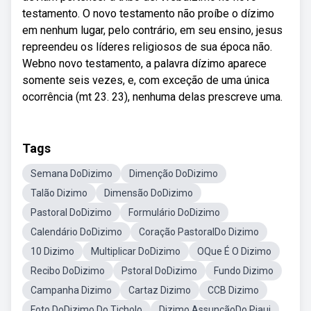
testamento. O novo testamento não proíbe o dízimo
em nenhum lugar, pelo contrário, em seu ensino, jesus
repreendeu os líderes religiosos de sua época não.
Webno novo testamento, a palavra dízimo aparece
somente seis vezes, e, com exceção de uma única
ocorrência (mt 23. 23), nenhuma delas prescreve uma.
Tags
Semana DoDizimo
Dimenção DoDizimo
Talão Dizimo
Dimensão DoDizimo
Pastoral DoDizimo
Formulário DoDizimo
Calendário DoDizimo
Coração PastoralDo Dizimo
10 Dizimo
Multiplicar DoDizimo
OQue É O Dizimo
Recibo DoDizimo
Pstoral DoDizimo
Fundo Dizimo
Campanha Dizimo
Cartaz Dizimo
CCB Dizimo
Foto DoDizimo Do Ticholo
Dizimo AssunçãoDo Piaui