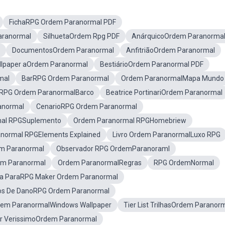
FichaRPG Ordem Paranormal PDF
aranormal
SilhuetaOrdem Rpg PDF
AnárquicoOrdem Paranorma
DocumentosOrdem Paranormal
AnfitriãoOrdem Paranormal
llpaper aOrdem Paranormal
BestiárioOrdem Paranormal PDF
mal
BarRPG Ordem Paranormal
Ordem ParanormalMapa Mundo
RPG Ordem ParanormalBarco
Beatrice PortinariOrdem Paranormal
anormal
CenarioRPG Ordem Paranormal
mal RPGSuplemento
Ordem Paranormal RPGHomebriew
normal RPGElements Explained
Livro Ordem ParanormalLuxo RPG
m Paranormal
Observador RPG OrdemParanoraml
m Paranormal
Ordem ParanormalRegras
RPG OrdemNormal
la ParaRPG Maker Ordem Paranormal
os De DanoRPG Ordem Paranormal
em ParanormalWindows Wallpaper
Tier List TrilhasOrdem Paranor
r VerissimoOrdem Paranormal