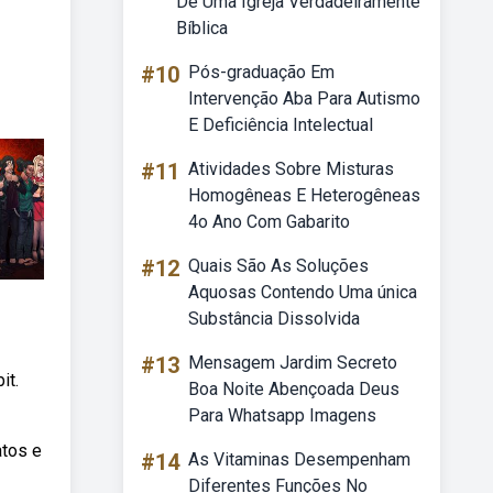
De Uma Igreja Verdadeiramente
Bíblica
#10
Pós-graduação Em
Intervenção Aba Para Autismo
E Deficiência Intelectual
#11
Atividades Sobre Misturas
Homogêneas E Heterogêneas
4o Ano Com Gabarito
#12
Quais São As Soluções
Aquosas Contendo Uma única
Substância Dissolvida
#13
Mensagem Jardim Secreto
it.
Boa Noite Abençoada Deus
Para Whatsapp Imagens
atos e
#14
As Vitaminas Desempenham
Diferentes Funções No