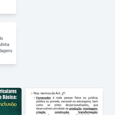
do
Minha
rdagens