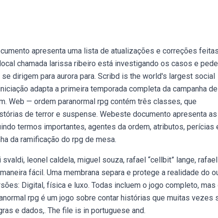
ocumento apresenta uma lista de atualizações e correções feita
local chamada larissa ribeiro está investigando os casos e pede
e dirigem para aurora para. Scribd is the world's largest social
iniciação adapta a primeira temporada completa da campanha de 
em. Web — ordem paranormal rpg contém três classes, que
istórias de terror e suspense. Webeste documento apresenta as
indo termos importantes, agentes da ordem, atributos, perícias 
ha da ramificação do rpg de mesa.
aldi, leonel caldela, miguel souza, rafael “cellbit” lange, rafael
maneira fácil. Uma membrana separa e protege a realidade do o
ões: Digital, física e luxo. Todas incluem o jogo completo, mas
anormal rpg é um jogo sobre contar histórias que muitas vezes 
as e dados,. The file is in portuguese and.