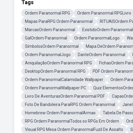
Tags
Ordem Paranormal RPG
Ordem Paranormal RPGLivro
Mapas ParaRPG Ordem Paranormal
RITUAISOrdem P
MarcasOrdem Paranormal
ExistidoOrdem Paranormal
GalOrdem Paranormal
Ordem ParanormalLogo
Wa
SímbolosOrdem Paranormal
Mapa DeOrdem Paranor
Ordem ParanormalJogo
DanteOrdem Paranormal
AniquilaçãoOrdem Paranormal RPG
FichasOrdem Par
DesktopOrdem Paranormal RPG
PDF Ordem Paranor
Ordem ParanormalCalamidade Wallpaper
Ordem Para
Ordem ParanormalWallpaper PC
Quiz ElementosOrde
Livro De AventurasOrdem Paranormal PDF
CapasOrde
Foto De Bandoleira ParaRPG Ordem Paranormal
Jane
Homebrew Ordem ParanormalArmas
Tabela De Pass
RPG Ordem ParanormalTodos so RPGs Em Ordem
Ord
Visual RPG Mesa Ordem ParanormalFuzil De Assalto
S