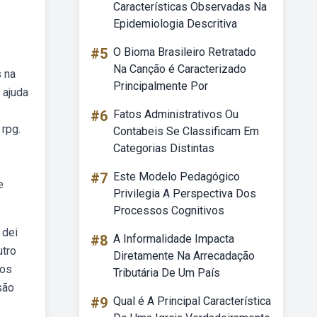
Características Observadas Na
Epidemiologia Descritiva
#5
O Bioma Brasileiro Retratado
Na Canção é Caracterizado
s na
Principalmente Por
 ajuda
#6
Fatos Administrativos Ou
rpg.
Contabeis Se Classificam Em
Categorias Distintas
#7
Este Modelo Pedagógico
e
Privilegia A Perspectiva Dos
Processos Cognitivos
 dei
#8
A Informalidade Impacta
utro
Diretamente Na Arrecadação
 os
Tributária De Um País
são
#9
Qual é A Principal Característica