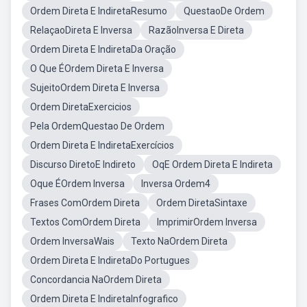
Ordem Direta E IndiretaResumo
QuestaoDe Ordem
RelaçaoDireta E Inversa
RazãoInversa E Direta
Ordem Direta E IndiretaDa Oração
O Que ÉOrdem Direta E Inversa
SujeitoOrdem Direta E Inversa
Ordem DiretaExercicios
Pela OrdemQuestao De Ordem
Ordem Direta E IndiretaExercícios
Discurso DiretoE Indireto
OqE Ordem Direta E Indireta
Oque ÉOrdem Inversa
Inversa Ordem4
Frases ComOrdem Direta
Ordem DiretaSintaxe
Textos ComOrdem Direta
ImprimirOrdem Inversa
Ordem InversaWais
Texto NaOrdem Direta
Ordem Direta E IndiretaDo Portugues
Concordancia NaOrdem Direta
Ordem Direta E IndiretaInfografico