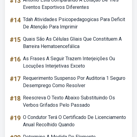
#13
Eventos Esportivos Diferentes
#14
Tdah Atividades Psicopedagogicas Para Deficit
De Atenção Para Imprimir
#15
Quais São As Células Gliais Que Constituem A
Barreira Hematoencefálica
#16
As Frases A Seguir Trazem Interjeições Ou
Locuções Interjetivas Exceto
#17
Requerimento Suspenso Por Auditoria 1 Seguro
Desemprego Como Resolver
#18
Reescreva O Texto Abaixo Substituindo Os
Verbos Grifados Pelo Passado
#19
O Condutor Terá O Certificado De Licenciamento
Anual Recolhido Quando
Determine A Medida Do Elemento