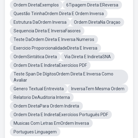
Ordem DiretaExemplos
6Tipagem Direta EReversa
Questão TirinhaOrdem Direta E Ordem Inversa
Estrutura DaOrdem Inversa
Ordem DiretaNa Oraçao
Sequencia Direta E InversaFasores
Teste DaOrdem Direta E Inversa Numeros
Exercicio ProporcionalidadeDireta E Inversa
OrdemSintática Direta
Via Direta E IndiretaSNA
Ordem Direta E IndiretaExercícios PDF
Teste Span De DígitosOrdem Direta E Inversa Como
Avaliar
Genero Textual Entrevista
InversaTem Mesma Ordem
Relatorio DeAuditoria Interna
Ordem DiretaPara Ordem Indireta
Ordem Direta E IndiretaExercícios Português PDF
Musicas Com Letras EmOrdem Inversa
Portugues Linguagem