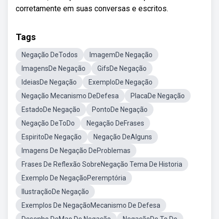
corretamente em suas conversas e escritos.
Tags
Negação DeTodos
ImagemDe Negação
ImagensDe Negação
GifsDe Negação
IdeiasDe Negação
ExemploDe Negação
Negação Mecanismo DeDefesa
PlacaDe Negação
EstadoDe Negação
PontoDe Negação
Negação DeToDo
Negação DeFrases
EspiritoDe Negação
Negação DeAlguns
Imagens De Negação DeProblemas
Frases De Reflexão SobreNegação Tema De Historia
Exemplo De NegaçãoPeremptória
IlustraçãoDe Negação
Exemplos De NegaçãoMecanismo De Defesa