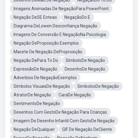
Desenho DeMao De Negação
NegaçãoDo To Do
Imagens Animadas De NegaçãoPara PowerPoint
Negação DeSE Enteao
NegaçãoDo E
Diagrama DeLowen Desconfiança Negação
Imagens De Conversão E NegaçãoNa Psicologia
Negação DeProposição Exemplos
Macete De Negação DeProprosição
Negação DePara To Do
SímboloDe Negação
ExpressãoDe Negação
DesenhoDe Negação
Adverbios De NegaçãoExemplos
Símbolos VisuaisDe Negação
SimbolosDe Negação
AtratorDe Negação
CaraDe Negação
SentimentoDe Negação
Desenhos Com GestoDe Negação Para Crianças
Imagem De Desenho Infantil Com GestoDe Negação
Negação DeQualquer
GIF De Negação DeCliente