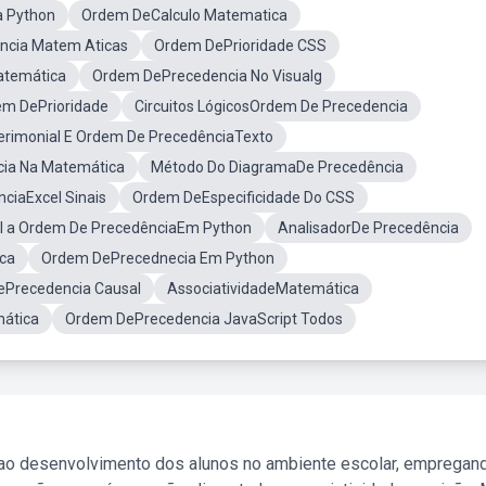
 Python
Ordem DeCalculo Matematica
ncia Matem Aticas
Ordem DePrioridade CSS
atemática
Ordem DePrecedencia No Visualg
m DePrioridade
Circuitos LógicosOrdem De Precedencia
erimonial E Ordem De PrecedênciaTexto
ia Na Matemática
Método Do DiagramaDe Precedência
ciaExcel Sinais
Ordem DeEspecificidade Do CSS
l a Ordem De PrecedênciaEm Python
AnalisadorDe Precedência
ica
Ordem DePrecednecia Em Python
ePrecedencia Causal
AssociatividadeMatemática
mática
Ordem DePrecedencia JavaScript Todos
 ao desenvolvimento dos alunos no ambiente escolar, empregan