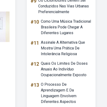
#9
Os Ciclomotores Devem Ser
Conduzidos Nas Vias Urbanas
Preferencialmente
#10
Como Uma Música Tradicional
Brasileira Pode Chegar A
Diferentes Lugares
#11
Assinale A Alternativa Que
Mostra Uma Prática De
Intolerância Religiosa
#12
Quais Os Limites De Doses
Anuais Ao Indivíduo
Ocupacionalmente Exposto
#13
O Processo De
Aprendizagem E Da
Linguagem Envolvem
Diferentes Aspectos