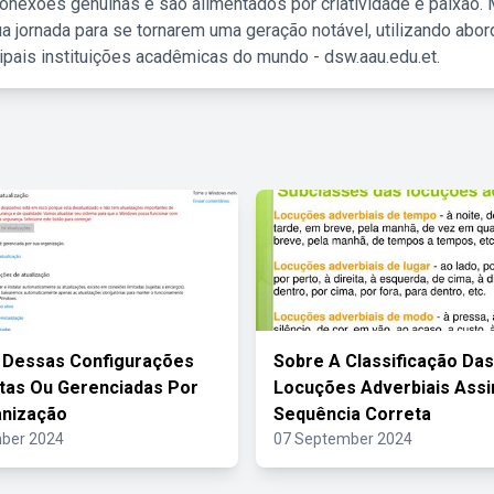
nexões genuínas e são alimentados por criatividade e paixão. 
a jornada para se tornarem uma geração notável, utilizando abo
ipais instituições acadêmicas do mundo - dsw.aau.edu.et.
 Dessas Configurações
Sobre A Classificação Das
tas Ou Gerenciadas Por
Locuções Adverbiais Assi
anização
Sequência Correta
ber 2024
07 September 2024