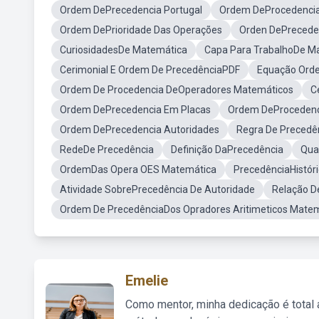
Ordem DePrecedencia Portugal
Ordem DeProcedencia
Ordem DePrioridade Das Operações
Orden DePrecede
CuriosidadesDe Matemática
Capa Para TrabalhoDe M
Cerimonial E Ordem De PrecedênciaPDF
Equação Orde
Ordem De Procedencia DeOperadores Matemáticos
C
Ordem DePrecedencia Em Placas
Ordem DeProcedenc
Ordem DePrecedencia Autoridades
Regra De Precedên
RedeDe Precedência
Definição DaPrecedência
Qua
OrdemDas Opera OES Matemática
PrecedênciaHistór
Atividade SobrePrecedência De Autoridade
Relação D
Ordem De PrecedênciaDos Opradores Aritimeticos Mate
Emelie
Como mentor, minha dedicação é total