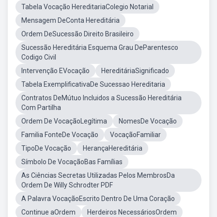
Tabela Vocação HereditariaColegio Notarial
Mensagem DeConta Hereditária
Ordem DeSucessão Direito Brasileiro
Sucessão Hereditária Esquema Grau DeParentesco
Codigo Civil
Intervenção EVocação
HereditáriaSignificado
Tabela ExemplificativaDe Sucessao Hereditaria
Contratos DeMútuo Incluidos a Sucessão Hereditária
Com Partilha
Ordem De VocaçãoLegítima
NomesDe Vocação
Familia FonteDe Vocação
VocaçãoFamiliar
TipoDe Vocação
HerançaHereditária
Símbolo De VocaçãoBas Famílias
As Ciências Secretas Utilizadas Pelos MembrosDa
Ordem De Willy Schrodter PDF
A Palavra VocaçãoEscrito Dentro De Uma Coração
Continue aOrdem
Herdeiros NecessáriosOrdem