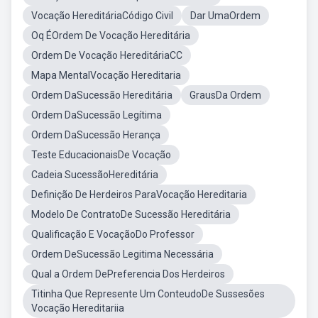
Vocação HereditáriaCódigo Civil
Dar UmaOrdem
Oq ÉOrdem De Vocação Hereditária
Ordem De Vocação HereditáriaCC
Mapa MentalVocação Hereditaria
Ordem DaSucessão Hereditária
GrausDa Ordem
Ordem DaSucessão Legítima
Ordem DaSucessão Herança
Teste EducacionaisDe Vocação
Cadeia SucessãoHereditária
Definição De Herdeiros ParaVocação Hereditaria
Modelo De ContratoDe Sucessão Hereditária
Qualificação E VocaçãoDo Professor
Ordem DeSucessão Legitima Necessária
Qual a Ordem DePreferencia Dos Herdeiros
Titinha Que Represente Um ConteudoDe Sussesões
Vocação Hereditariia