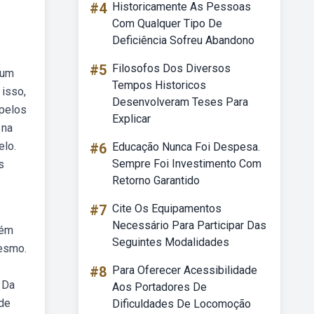
#4
Historicamente As Pessoas
Com Qualquer Tipo De
Deficiência Sofreu Abandono
#5
Filosofos Dos Diversos
 um
Tempos Historicos
isso,
Desenvolveram Teses Para
 pelos
Explicar
 na
elo.
#6
Educação Nunca Foi Despesa.
Sempre Foi Investimento Com
s
Retorno Garantido
#7
Cite Os Equipamentos
Necessário Para Participar Das
bém
Seguintes Modalidades
mesmo.
#8
Para Oferecer Acessibilidade
 Da
Aos Portadores De
 de
Dificuldades De Locomoção