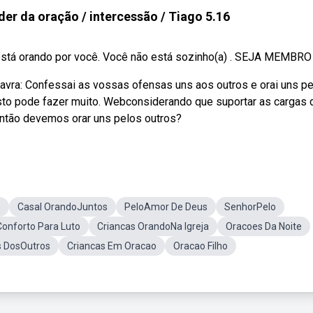
der da oração / intercessão / Tiago 5.16
tá orando por você. Você não está sozinho(a) . SEJA MEMBRO D
vra: Confessai as vossas ofensas uns aos outros e orai uns p
justo pode fazer muito. Webconsiderando que suportar as cargas
então devemos orar uns pelos outros?
s
Casal OrandoJuntos
PeloAmor De Deus
SenhorPelo
nforto Para Luto
Criancas OrandoNa Igreja
Oracoes Da Noite
s DosOutros
Criancas Em Oracao
Oracao Filho