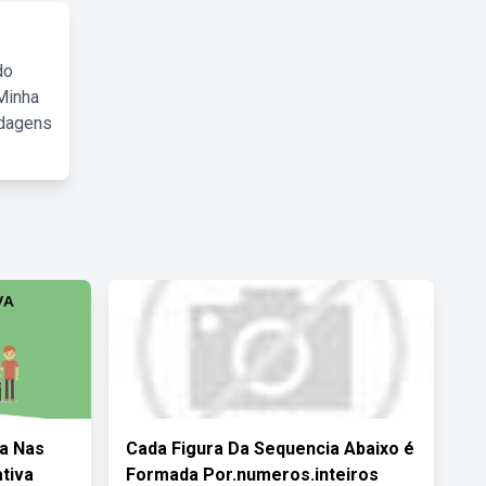
do
Minha
rdagens
va Nas
Cada Figura Da Sequencia Abaixo é
ativa
Formada Por.numeros.inteiros