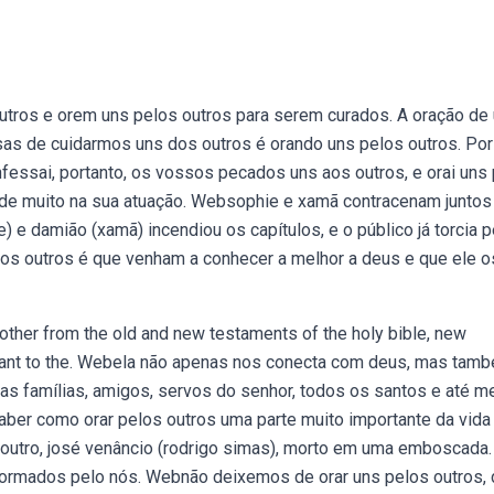
tros e orem uns pelos outros para serem curados. A oração de
s de cuidarmos uns dos outros é orando uns pelos outros. Por 
onfessai, portanto, os vossos pecados uns aos outros, e orai uns
pode muito na sua atuação. Websophie e xamã contracenam juntos
) e damião (xamã) incendiou os capítulos, e o público já torcia p
s outros é que venham a conhecer a melhor a deus e que ele o
other from the old and new testaments of the holy bible, new
elevant to the. Webela não apenas nos conecta com deus, mas tam
s famílias, amigos, servos do senhor, todos os santos e até 
aber como orar pelos outros uma parte muito importante da vida
ha outro, josé venâncio (rodrigo simas), morto em uma emboscada.
s, formados pelo nós. Webnão deixemos de orar uns pelos outros,