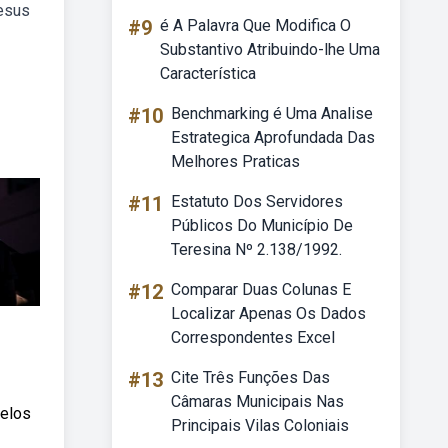
jesus
#9
é A Palavra Que Modifica O
Substantivo Atribuindo-lhe Uma
Característica
#10
Benchmarking é Uma Analise
Estrategica Aprofundada Das
Melhores Praticas
#11
Estatuto Dos Servidores
Públicos Do Município De
Teresina Nº 2.138/1992.
#12
Comparar Duas Colunas E
Localizar Apenas Os Dados
Correspondentes Excel
#13
Cite Três Funções Das
Câmaras Municipais Nas
pelos
Principais Vilas Coloniais