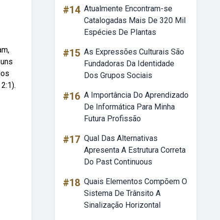
#14
Atualmente Encontram-se
Catalogadas Mais De 320 Mil
Espécies De Plantas
am,
#15
As Expressões Culturais São
 uns
Fundadoras Da Identidade
los
Dos Grupos Sociais
2:1).
#16
A Importância Do Aprendizado
De Informática Para Minha
Futura Profissão
#17
Qual Das Alternativas
Apresenta A Estrutura Correta
Do Past Continuous
#18
Quais Elementos Compõem O
Sistema De Trânsito A
Sinalização Horizontal