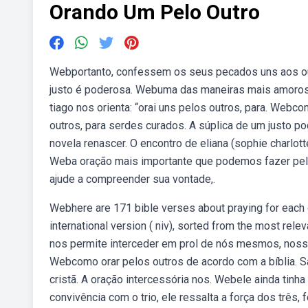
Orando Um Pelo Outro
Webportanto, confessem os seus pecados uns aos ou
justo é poderosa. Webuma das maneiras mais amorosa
tiago nos orienta: “orai uns pelos outros, para. Webc
outros, para serdes curados. A súplica de um justo 
novela renascer. O encontro de eliana (sophie charlotte
Weba oração mais importante que podemos fazer pelo
ajude a compreender sua vontade,.
Webhere are 171 bible verses about praying for each 
international version ( niv), sorted from the most r
nos permite interceder em prol de nós mesmos, nossa
Webcomo orar pelos outros de acordo com a bíblia. S
cristã. A oração intercessória nos. Webele ainda tin
convivência com o trio, ele ressalta a força dos trê