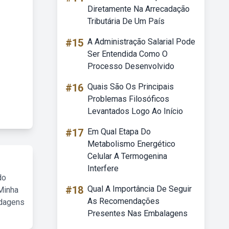
Diretamente Na Arrecadação
Tributária De Um País
#15
A Administração Salarial Pode
Ser Entendida Como O
Processo Desenvolvido
#16
Quais São Os Principais
Problemas Filosóficos
Levantados Logo Ao Início
#17
Em Qual Etapa Do
Metabolismo Energético
Celular A Termogenina
Interfere
do
#18
Qual A Importância De Seguir
Minha
As Recomendações
rdagens
Presentes Nas Embalagens