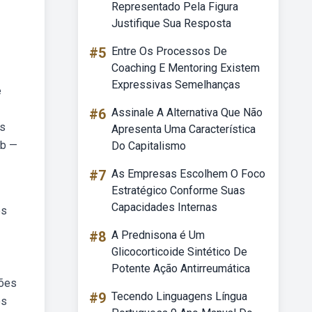
Representado Pela Figura
Justifique Sua Resposta
#5
Entre Os Processos De
Coaching E Mentoring Existem
Expressivas Semelhanças
e
#6
Assinale A Alternativa Que Não
es
Apresenta Uma Característica
eb —
Do Capitalismo
#7
As Empresas Escolhem O Foco
Estratégico Conforme Suas
Capacidades Internas
es
#8
A Prednisona é Um
Glicocorticoide Sintético De
Potente Ação Antirreumática
ções
#9
Tecendo Linguagens Língua
os