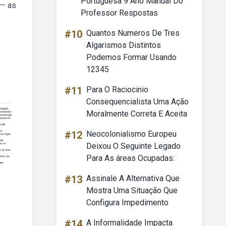
Portuguesa 9 Ano Manual Do
 — as
Professor Respostas
#10
Quantos Numeros De Tres
Algarismos Distintos
Podemos Formar Usando
12345
#11
Para O Raciocinio
Consequencialista Uma Ação
Moralmente Correta E Aceita
#12
Neocolonialismo Europeu
Deixou O Seguinte Legado
Para As áreas Ocupadas:
#13
Assinale A Alternativa Que
Mostra Uma Situação Que
Configura Impedimento
#14
A Informalidade Impacta