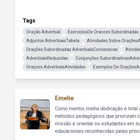
Tags
Oração Adverbial
ExerciciosDe Oracoes Subordinadas 
Adjuntos AdverbiaisTabela
Atividades Sobre OraçõesA
Orações Subordinadas AdverbiaisConcessivas
Ativid
AdverbiaisReduzidas
Conjunções SubordinativasAdver
Oraçoes AdverbiaisAtividades
Exemplos De OraçõesAd
Emelie
Como mentor, minha dedicação é total
métodos pedagógicos que priorizam co
missão é orientar os estudantes em su
educacionais reconhecidas pelas princ