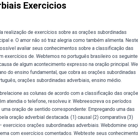
iais Exercicios
a realização de exercícios sobre as orações subordinadas
incipal e. O amor não só traz alegria como também alimenta. Nest
ossível avaliar seus conhecimentos sobre a classificação das
em exercícios de. Webtemos no português brasileiro os seguint
 causa de algum acontecimento expresso na oração principal. W
 ano do ensino fundamental, que cobra as orações subordinadas
uguês, orações subordinadas adverbiais, ensino médio.
relacione as colunas de acordo com a classificação das oraçõ
uém atendia o telefone, resolveu ir. Webreescreva os períodos
es uma oração de sentido correspondente: Empregando uma das
pela oração adverbial destacada. (1) causal (2) comparativa (3)
b — exercicios orações subordinadas adverbiais. Webdomine ora
o tema com exercícios comentados. Webteste seus conheciment