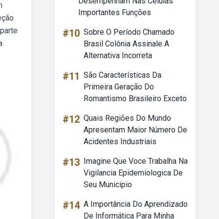
Desempenham Nas Células
m
Importantes Funções
eção
parte
#10
Sobre O Período Chamado
a
Brasil Colônia Assinale A
Alternativa Incorreta
#11
São Características Da
Primeira Geração Do
Romantismo Brasileiro Exceto
#12
Quais Regiões Do Mundo
Apresentam Maior Número De
Acidentes Industriais
#13
Imagine Que Voce Trabalha Na
Vigilancia Epidemiologica De
Seu Municipio
#14
A Importância Do Aprendizado
De Informática Para Minha