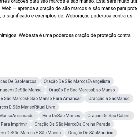
rtes orações para são marcos e são manso. Esta será muito útil
. Web — aprenda a oração de são marcos e são manso para prot
gem, o significado e exemplos de. Weboração poderosa contra os
nimigos. Webesta é uma poderosa oração de proteção contra
acao De SaoMarcos
Oração De São MarcosEvangelista
magem DeSão Manso
Oração De Sao MarcosE so Manso
De São MarcosE São Manso Para Amansar
Oracção a SaoManso
cos E São MansoRitual Livro
 MansoAmansador
Hino DeSão Marcos
Oracao De Sao Gabriel
Para Imprimir
Oração De São MarcoDa Orelha Parada
em DeSão Marcos E São Manso
Oração De SãoMaurício