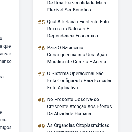
De Uma Personalidade Mais
Flexível Ser Benéfico
#5
Qual A Relação Existente Entre
Recursos Naturais E
Dependência Econômica
ão
a que
#6
Para O Raciocinio
mansar
Consequencialista Uma Ação
 manso
Moralmente Correta E Aceita
#7
O Sistema Operacional Não
ra
Está Configurado Para Executar
Este Aplicativo
#8
No Presente Observa-se
Crescente Atenção Aos Efeitos
e
Da Atividade Humana
o me
#9
As Organelas Citoplasmáticas
imigos