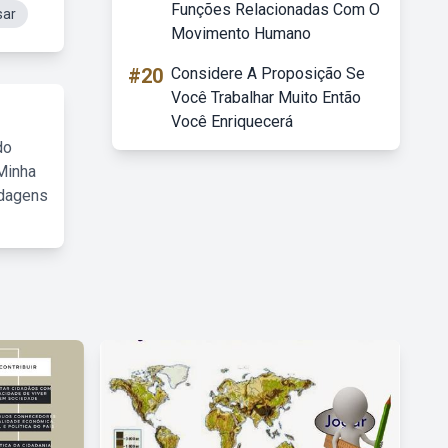
Funções Relacionadas Com O
sar
Movimento Humano
#20
Considere A Proposição Se
Você Trabalhar Muito Então
Você Enriquecerá
do
Minha
rdagens