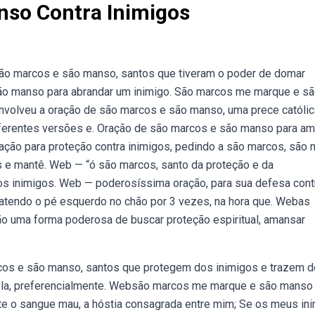
so Contra Inimigos
são marcos e são manso, santos que tiveram o poder de domar
ão manso para abrandar um inimigo. São marcos me marque e s
olveu a oração de são marcos e são manso, uma prece católic
iferentes versões e. Oração de são marcos e são manso para a
ão para proteção contra inimigos, pedindo a são marcos, são
s e mantê. Web — “ó são marcos, santo da proteção e da
os inimigos. Web — poderosíssima oração, para sua defesa cont
atendo o pé esquerdo no chão por 3 vezes, na hora que. Webas
 uma forma poderosa de buscar proteção espiritual, amansar
cos e são manso, santos que protegem dos inimigos e trazem d
utela, preferencialmente. Websão marcos me marque e são mans
te o sangue mau, a hóstia consagrada entre mim; Se os meus in