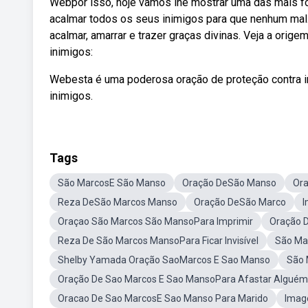
Webpor isso, hoje vamos lhe mostrar uma das mais fo
acalmar todos os seus inimigos para que nenhum mal
acalmar, amarrar e trazer graças divinas. Veja a ori
inimigos:
Webesta é uma poderosa oração de proteção contra i
inimigos.
Tags
São MarcosE São Manso
Oração DeSão Manso
Or
Reza DeSão Marcos Manso
Oração DeSão Marco
I
Oraçao São Marcos São MansoPara Imprimir
Oração 
Reza De São Marcos MansoPara Ficar Invisível
São Mar
Shelby Yamada Oração SaoMarcos E Sao Manso
São
Oração De Sao Marcos E Sao MansoPara Afastar Alguém 
Oracao De Sao MarcosE Sao Manso Para Marido
Imag