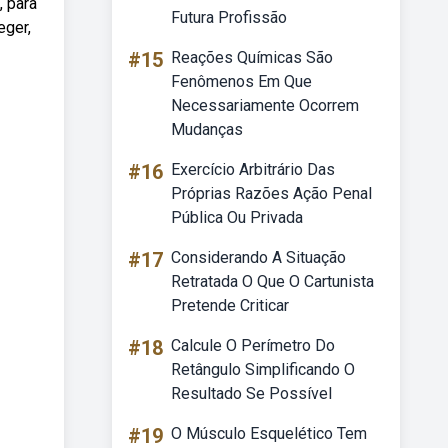
, para
Futura Profissão
eger,
#15
Reações Químicas São
Fenômenos Em Que
Necessariamente Ocorrem
Mudanças
#16
Exercício Arbitrário Das
Próprias Razões Ação Penal
Pública Ou Privada
#17
Considerando A Situação
Retratada O Que O Cartunista
Pretende Criticar
#18
Calcule O Perímetro Do
Retângulo Simplificando O
Resultado Se Possível
#19
O Músculo Esquelético Tem