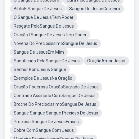
O Sangue De JesusIurd
Cura PeloSangue De Jesus
BibliaE Sangue De Jesus
Sangue De JesusCordeiro
O Sangue De JesusTem Poder
Resgate PeloSangue De Jesus
Oração I Sangue De JesusTem Poder
Novena Do PreciosíssimoSangue De Jesus
Sangue De JesusEm Mim
Santificado PeloSangue De Jesus
OraçãoAmor Jesus
Senhor BomJesus Sangue
Exemplos De JesusNa Oração
Oração Poderosa OraçãoSagrado De Jesus
Contrado Assinado ComSangue De Jesus
Broche Do PreciocissimoSangue De Jesus
Sangue Sangue Sangue Precioso De Jesus
Precioso Sangue De JesusFrases
Cobre ComSangue Com Jesus