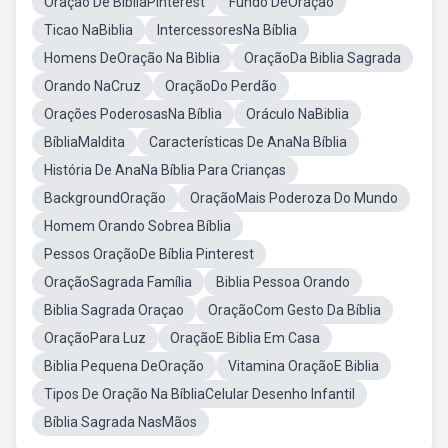
Oração De BíbliaPinterest
Fundo DeOração
Ticao NaBiblia
IntercessoresNa Bíblia
Homens DeOração Na Bìblia
OraçãoDa Biblia Sagrada
Orando NaCruz
OraçãoDo Perdão
Orações PoderosasNa Bíblia
Oráculo NaBiblia
BíbliaMaldita
Características De AnaNa Bíblia
História De AnaNa Bíblia Para Crianças
BackgroundOração
OraçãoMais Poderoza Do Mundo
Homem Orando Sobrea Bíblia
Pessos OraçãoDe Bíblia Pinterest
OraçãoSagrada Família
Biblia Pessoa Orando
Biblia Sagrada Oraçao
OraçãoCom Gesto Da Bíblia
OraçãoPara Luz
OraçãoE Biblia Em Casa
Biblia Pequena DeOração
Vitamina OraçãoE Biblia
Tipos De Oração Na BíbliaCelular Desenho Infantil
Bíblia Sagrada NasMãos