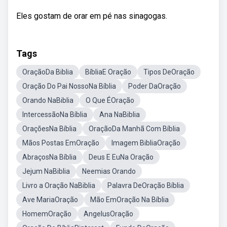
Eles gostam de orar em pé nas sinagogas.
Tags
OraçãoDa Biblia
BíbliaE Oração
Tipos DeOração
Oração Do Pai NossoNa Bíblia
Poder DaOração
Orando NaBiblia
O Que ÉOração
IntercessãoNa Bíblia
Ana NaBiblia
OraçõesNa Bíblia
OraçãoDa Manhã Com Bíblia
Mãos Postas EmOração
Imagem BibliaOração
AbraçosNa Bíblia
Deus E EuNa Oração
Jejum NaBiblia
Neemias Orando
Livro a Oração NaBiblia
Palavra DeOração Bíblia
Ave MariaOração
Mão EmOração Na Bíblia
HomemOração
AngelusOração