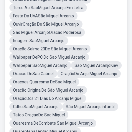
Terco Ao SaoMiguel Arcanjo Em Letra
Festa Da UVASão Miguel Arcanjo
OuvirOração De São Miguel Arcanjo
Sao Miguel ArcanjoOracao Poderosa
Imagem SaoMiguel Arcanjo
Oração Salmo 23De São Miguel Arcanjo
Wallpaper DePC Do Sao Miguel Arcanjo
Wallpepar SaoMiguel Arcanjo
Sao Miguel ArcanjoKiev
Oracao DeSao Gabriel
OraçãoDo Anjo Miguel Arcanjo
Oraçoes Quaresma DeSao Miguel
Oração OriginalDe São Miguel Arcanjo
OraçãoDos 21 Dias Do Arcanjo Miguel
Cdhu SaoMiguel Arcanjo
São Miguel ArcanjoInfantil
Tatoo OraçaoDe Sao Miguel
Quaresma DeCombate Sao Miguel Arcanjo
Quarentena DeSao Miguel Arcanjo