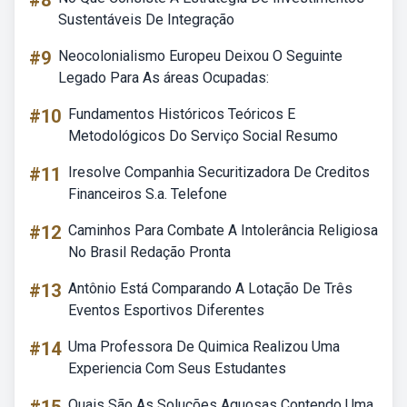
#8
Sustentáveis De Integração
#9
Neocolonialismo Europeu Deixou O Seguinte
Legado Para As áreas Ocupadas:
#10
Fundamentos Históricos Teóricos E
Metodológicos Do Serviço Social Resumo
#11
Iresolve Companhia Securitizadora De Creditos
Financeiros S.a. Telefone
#12
Caminhos Para Combate A Intolerância Religiosa
No Brasil Redação Pronta
#13
Antônio Está Comparando A Lotação De Três
Eventos Esportivos Diferentes
#14
Uma Professora De Quimica Realizou Uma
Experiencia Com Seus Estudantes
Quais São As Soluções Aquosas Contendo Uma