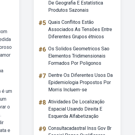
De Geografia E Estatística
Produtos Sazonais
#5
Quais Conflitos Estão
Associados As Tensões Entre
 com
Diferentes Grupos étnicos
edida
moroso
#6
Os Solidos Geometricos Sao
 amor
Elementos Tridimensionais
Formados Por Poligonos
ha
#7
Dentre Os Diferentes Usos Da
Epidemiologia Propostos Por
Morris Incluem-se
a é um
 um
#8
Atividades De Localização
rar o
Espacial Usando Direita E
.
Esquerda Alfabetização
ir
#9
Consultacadastral Inss Gov Br
ata e