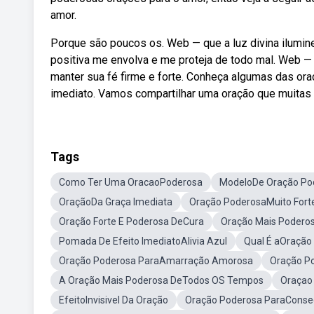
amor.
Porque são poucos os. Web — que a luz divina ilumi
positiva me envolva e me proteja de todo mal. Web 
manter sua fé firme e forte. Conheça algumas das or
imediato. Vamos compartilhar uma oração que muitas 
Tags
Como Ter Uma OracaoPoderosa
ModeloDe Oração Po
OraçãoDa Graça Imediata
Oração PoderosaMuito Fort
Oração Forte E Poderosa DeCura
Oração Mais Podero
Pomada De Efeito ImediatoAlivia Azul
Qual É aOração
Oração Poderosa ParaAmarração Amorosa
Oração Po
A Oração Mais Poderosa DeTodos OS Tempos
Oraçao 
EfeitoInvisivel Da Oração
Oração Poderosa ParaConseg