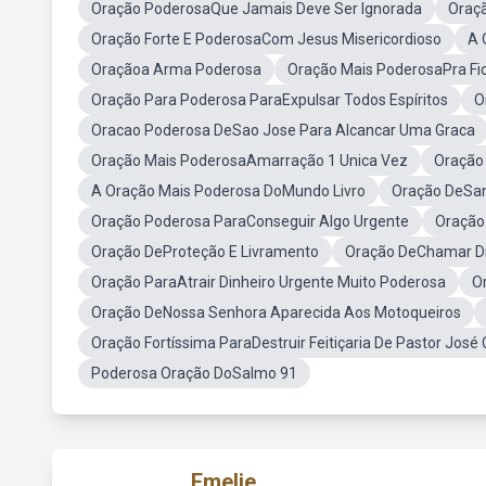
Oração PoderosaQue Jamais Deve Ser Ignorada
Oraç
Oração Forte E PoderosaCom Jesus Misericordioso
A 
Oraçãoa Arma Poderosa
Oração Mais PoderosaPra Fi
Oração Para Poderosa ParaExpulsar Todos Espíritos
O
Oracao Poderosa DeSao Jose Para Alcancar Uma Graca
Oração Mais PoderosaAmarração 1 Unica Vez
Oração
A Oração Mais Poderosa DoMundo Livro
Oração DeSan
Oração Poderosa ParaConseguir Algo Urgente
Oração
Oração DeProteção E Livramento
Oração DeChamar Di
Oração ParaAtrair Dinheiro Urgente Muito Poderosa
O
Oração DeNossa Senhora Aparecida Aos Motoqueiros
Oração Fortíssima ParaDestruir Feitiçaria De Pastor José 
Poderosa Oração DoSalmo 91
Emelie