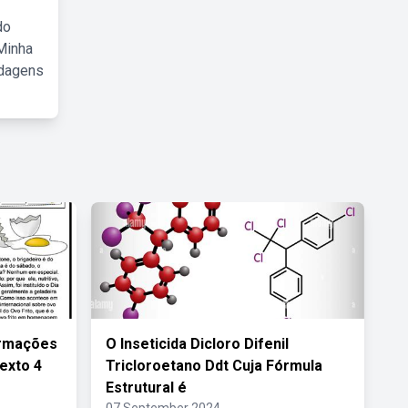
do
Minha
rdagens
formações
O Inseticida Dicloro Difenil
Texto 4
Tricloroetano Ddt Cuja Fórmula
Estrutural é