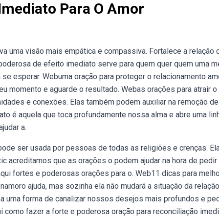
 Imediato Para O Amor
iva uma visão mais empática e compassiva. Fortalece a relação
poderosa de efeito imediato serve para quem quer quem uma m
a se esperar. Webuma oração para proteger o relacionamento a
 seu momento e aguarde o resultado. Webas orações para atrair o
unidades e conexões. Elas também podem auxiliar na remoção de
ato é aquela que toca profundamente nossa alma e abre uma lin
judar a.
pode ser usada por pessoas de todas as religiões e crenças. El
c acreditamos que as orações o podem ajudar na hora de pedir
aqui fortes e poderosas orações para o. Web11 dicas para melho
o namoro ajuda, mas sozinha ela não mudará a situação da relação
rna uma forma de canalizar nossos desejos mais profundos e ped
i como fazer a forte e poderosa oração para reconciliação imedi