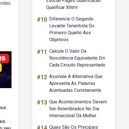
Esocial Pages Qualificacao
todas.
Qualificar Xhtml
#10
Diferencie O Segundo
Levante Tenentista Do
Primeiro Quanto Aos
Objetivos
#11
Calcule O Valor Da
Resistência Equivalente Em
Cada Circuito Representado
#12
Assinale A Alternativa Que
Apresenta As Palavras
Acentuadas Corretamente
#13
Que Acontecimentos Devem
eus
Ser Relembrados No Dia
Internacional Da Mulher
ais
#14
Quais São Os Principais
 o seu