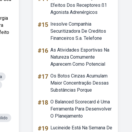
Efeitos Dos Receptores ß1
Agonista Adrenérgicos
rgia
#15
Iresolve Companhia
ra
Securitizadora De Creditos
feito
Financeiros S.a. Telefone
#16
As Atividades Esportivas Na
Natureza Comumente
Aparecem Como Potencial
#17
Os Botos Cinzas Acumulam
a
Maior Concentração Dessas
Substâncias Porque
#18
O Balanced Scorecard é Uma
Ferramenta Para Desenvolver
O Planejamento
lido
#19
Lucineide Está Na Semana De