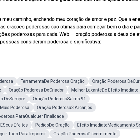
ne meu caminho, enchendo meu coração de amor e paz. Que a ene
— as orações poderosas são ótimas para começar bem o dia e pa
ações poderosas para cada. Web — oração poderosa a deus de e
pessoas consideram poderosa e significativa:
derosa
FerramentaDe Poderosa Oração
Oração Poderosa DeCur
e
Oração Poderosa DoCriador
Melhor LaxanteDe Efeito Imediato
sa DeSempre
Oração PoderosaSalmo 91
 Mais Poderosa
Oração Poderosa3 Arcanjos
derosa ParaQualquer Finalidade
ESeus Efeitos
PedidoDe Oração
Efeito ImediatoMedicamento Só
uir Tudo Para Imprimir
Oração PoderosaDiscernimento