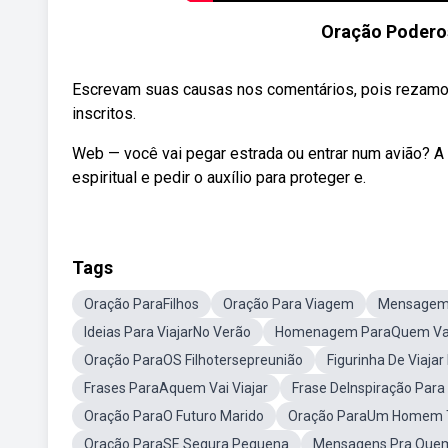
Oração Poderos
Escrevam suas causas nos comentários, pois rezamos
inscritos.
Web — você vai pegar estrada ou entrar num avião? A 
espiritual e pedir o auxílio para proteger e.
Tags
Oração ParaFilhos
Oração Para Viagem
Mensagem 
Ideias Para ViajarNo Verão
Homenagem ParaQuem Vai 
Oração ParaOS Filhotersepreunião
Figurinha De Viaja
Frases ParaAquem Vai Viajar
Frase DeInspiração Para 
Oração ParaO Futuro Marido
Oração ParaUm Homem Te
Oração ParaSE Segura Pequena
Mensagens Pra Quem 