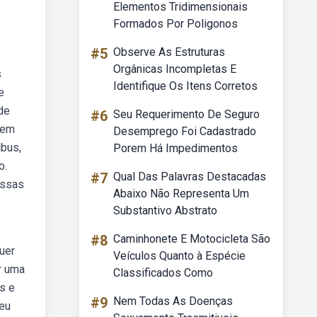
Elementos Tridimensionais
Formados Por Poligonos
#5
Observe As Estruturas
Orgânicas Incompletas E
s
Identifique Os Itens Corretos
e
de
#6
Seu Requerimento De Seguro
 em
Desemprego Foi Cadastrado
ibus,
Porem Há Impedimentos
o.
#7
Qual Das Palavras Destacadas
Essas
Abaixo Não Representa Um
Substantivo Abstrato
#8
Caminhonete E Motocicleta São
uer
Veículos Quanto à Espécie
r uma
Classificados Como
s e
#9
Nem Todas As Doenças
seu