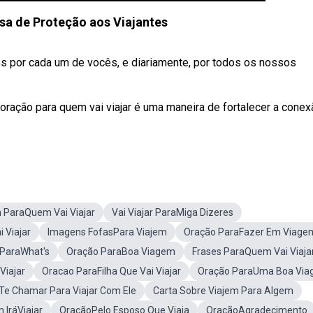
a de Proteção aos Viajantes
 por cada um de vocês, e diariamente, por todos os nossos
oração para quem vai viajar é uma maneira de fortalecer a conex
ParaQuem Vai Viajar
Vai Viajar ParaMiga Dizeres
Viajar
Imagens FofasPara Viajem
Oração ParaFazer Em Viage
r ParaWhat's
Oração ParaBoa Viagem
Frases ParaQuem Vai Viaja
Viajar
Oracao ParaFilha Que Vai Viajar
Oração ParaUma Boa Vi
 Chamar Para Viajar Com Ele
Carta Sobre Viajem Para Algem
IráViajar
OraçãoPelo Esposo Que Viaja
OraçãoAgradecimento