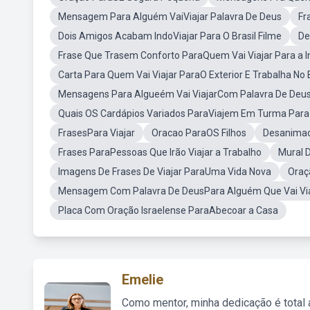
Mensagem Para Alguém VaiViajar Palavra De Deus
Fr
Dois Amigos Acabam IndoViajar Para O Brasil Filme
De
Frase Que Trasem Conforto ParaQuem Vai Viajar Para a I
Carta Para Quem Vai Viajar ParaO Exterior E Trabalha No B
Mensagens Para Algueém Vai ViajarCom Palavra De Deu
Quais OS Cardápios Variados ParaViajem Em Turma Para
FrasesPara Viajar
Oracao ParaOS Filhos
Desanimad
Frases ParaPessoas Que Irão Viajar a Trabalho
Mural 
Imagens De Frases De Viajar ParaUma Vida Nova
Oraç
Mensagem Com Palavra De DeusPara Alguém Que Vai Via
Placa Com Oração Israelense ParaAbecoar a Casa
Emelie
Como mentor, minha dedicação é total