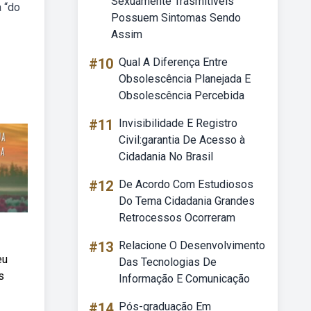
Sexuamente Trasmitiveis
a “do
Possuem Sintomas Sendo
Assim
#10
Qual A Diferença Entre
Obsolescência Planejada E
Obsolescência Percebida
#11
Invisibilidade E Registro
Civil:garantia De Acesso à
Cidadania No Brasil
#12
De Acordo Com Estudiosos
Do Tema Cidadania Grandes
Retrocessos Ocorreram
#13
Relacione O Desenvolvimento
eu
Das Tecnologias De
s
Informação E Comunicação
#14
Pós-graduação Em