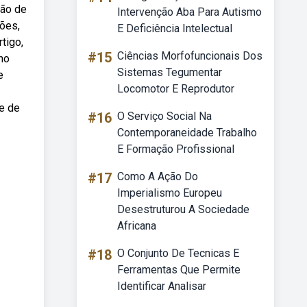
são de
Intervenção Aba Para Autismo
hões,
E Deficiência Intelectual
tigo,
#15
Ciências Morfofuncionais Dos
no
Sistemas Tegumentar
e
Locomotor E Reprodutor
re de
#16
O Serviço Social Na
Contemporaneidade Trabalho
E Formação Profissional
#17
Como A Ação Do
Imperialismo Europeu
Desestruturou A Sociedade
Africana
#18
O Conjunto De Tecnicas E
Ferramentas Que Permite
Identificar Analisar