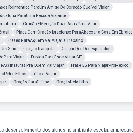
ases Roimantico ParaUm Amigo Do Coração Que Vai Viajar
dicatória ParaUma Pessoa Viajante
nglaterra
Oração EMedição Duas Asas Para Voar
rasil
Placa Com Oração Israelense ParaAbecoar a Casa Em Ebraico
s
Frases ParaAquem Vai Viajar a Trabalho
 Um Sitio
OraçãoTranquila
OraçãoDos Desesperados
oPara Viajar
Duvida ParaOnde Viajar GIF
DeAssinaturas Pra Quem Vai Viajar
Frase ES Para ViajarProMexico
ãoPelos Filhos
Y LoveViajar
jar
Oração ParaO Filho
OraçãoPelo Filho
 ao desenvolvimento dos alunos no ambiente escolar, empregan