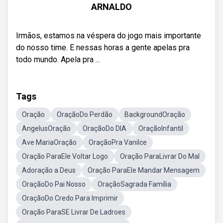
ARNALDO
Irmãos, estamos na véspera do jogo mais importante
do nosso time. E nessas horas a gente apelas pra
todo mundo. Apela pra ...
Tags
Oração
OraçãoDo Perdão
BackgroundOração
AngelusOração
OraçãoDo DIA
OraçãoInfantil
Ave MariaOração
OraçãoPra Vanilce
Oração ParaEle Voltar Logo
Oração ParaLivrar Do Mal
Adoração a Deus
Oração ParaEle Mandar Mensagem
OraçãoDo Pai Nosso
OraçãoSagrada Família
OraçãoDo Credo Para Imprimir
Oração ParaSE Livrar De Ladroes