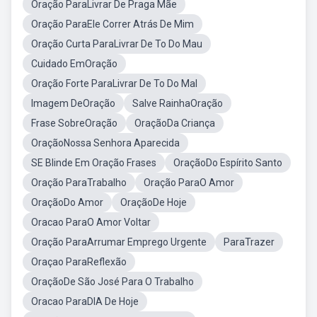
Oração ParaLivrar De Praga Mãe
Oração ParaEle Correr Atrás De Mim
Oração Curta ParaLivrar De To Do Mau
Cuidado EmOração
Oração Forte ParaLivrar De To Do Mal
Imagem DeOração
Salve RainhaOração
Frase SobreOração
OraçãoDa Criança
OraçãoNossa Senhora Aparecida
SE Blinde Em Oração Frases
OraçãoDo Espírito Santo
Oração ParaTrabalho
Oração ParaO Amor
OraçãoDo Amor
OraçãoDe Hoje
Oracao ParaO Amor Voltar
Oração ParaArrumar Emprego Urgente
ParaTrazer
Oraçao ParaReflexão
OraçãoDe São José Para O Trabalho
Oracao ParaDIA De Hoje