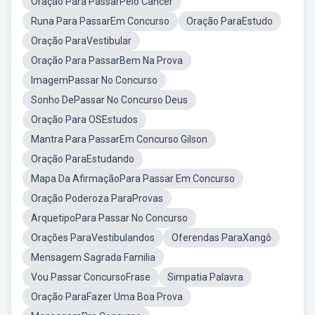
Oraçao Para PassarPelo Cancer
Runa Para PassarEm Concurso
Oração ParaEstudo
Oração ParaVestibular
Oração Para PassarBem Na Prova
ImagemPassar No Concurso
Sonho DePassar No Concurso Deus
Oração Para OSEstudos
Mantra Para PassarEm Concurso Gilson
Oração ParaEstudando
Mapa Da AfirmaçãoPara Passar Em Concurso
Oração Poderoza ParaProvas
ArquetipoPara Passar No Concurso
Orações ParaVestibulandos
Oferendas ParaXangô
Mensagem Sagrada Familia
Vou Passar ConcursoFrase
Simpatia Palavra
Oração ParaFazer Uma Boa Prova