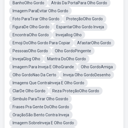
BanhoOlho Gordo
Atrás Da PortaPara Olho Gordo
Imagem ParaEvitar Olho Gordo
Foto ParaTirar Olho Gordo
ProteçãoOlho Gordo
FiguraDe Olho Gordo
EspantarOlho Gordo Inveja
EncontraOlho Gordo
InvejaIlog Olho
Emoji DoOlho Gordo Para Copiar
AfastarOlho Gordo
PessoasOlho Gordo
Olho GordoPingente
InvejaGlog Olho
Mantra DoOlho Gordo
Imagem Para Inveja E OlhoGrande
Olho GordoAmiga
Olho GordoNao Da Certo
Inveja Olho GordoDesenho
Imagens Que ContraInveja E Olho Gordo
ClarDe Olho Gordo
Reza ProteçãoOlho Gordo
Simbulo ParaTirar Olho Gosrdo
Frases Pra Gente DoOlho Gordo
OraçãoSão Bento Contra Inveja
Imagem SobreInveja E Olho Gordo