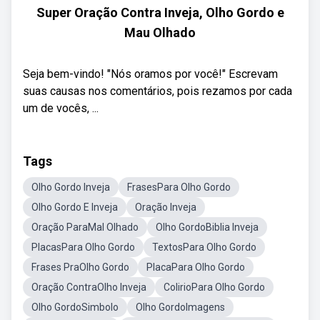
Super Oração Contra Inveja, Olho Gordo e
Mau Olhado
Seja bem-vindo! "Nós oramos por você!" Escrevam
suas causas nos comentários, pois rezamos por cada
um de vocês, ...
Tags
Olho Gordo Inveja
FrasesPara Olho Gordo
Olho Gordo E Inveja
Oração Inveja
Oração ParaMal Olhado
Olho GordoBiblia Inveja
PlacasPara Olho Gordo
TextosPara Olho Gordo
Frases PraOlho Gordo
PlacaPara Olho Gordo
Oração ContraOlho Inveja
ColirioPara Olho Gordo
Olho GordoSimbolo
Olho GordoImagens