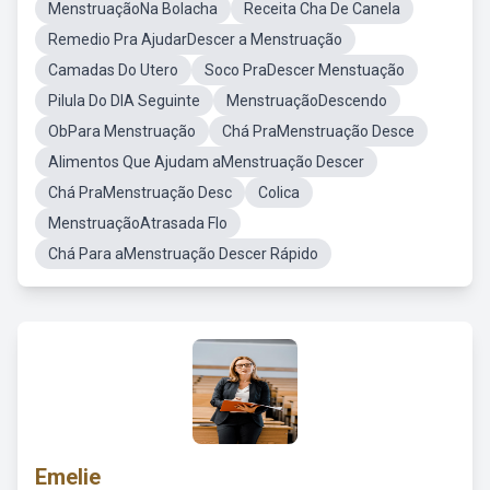
MenstruaçãoNa Bolacha
Receita Cha De Canela
Remedio Pra AjudarDescer a Menstruação
Camadas Do Utero
Soco PraDescer Menstuação
Pilula Do DIA Seguinte
MenstruaçãoDescendo
ObPara Menstruação
Chá PraMenstruação Desce
Alimentos Que Ajudam aMenstruação Descer
Chá PraMenstruação Desc
Colica
MenstruaçãoAtrasada Flo
Chá Para aMenstruação Descer Rápido
Emelie