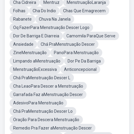
Cha Cidreira
Mentruz
MenstruaçãoLaranja
Folhas
Cha Do Indio
Chas Que Emagrecem
Rabanete
Chuva Na Janela
Oq FazerPara Menstruação Descer Logo
Dor De Barriga E Diarreia
Camomila ParaQue Serve
Ansiedade
Chá PraMenstruação Descer
ZineMenstruação
PanoPara Menstruação
Limpando aMenstruação
Dor Pe Da Barriga
MenstruaçãoExcessiva
Anticoncepcional
Chá PraMenstruação Descer L
Cha LeaoPara Descer a Menstruação
Garrafada Faz aMenstruação Descer
AdesivoPara Menstruação
Chá PraMenstruação Descer Lo
Oração Para Descera Menstruação
Remedio Pra Fazer aMenstruação Descer