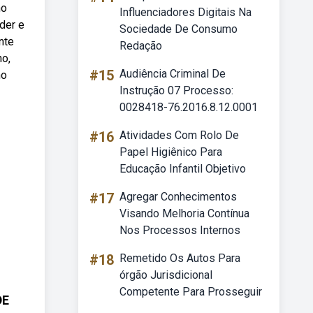
no
Influenciadores Digitais Na
der e
Sociedade De Consumo
nte
Redação
no,
#15
Audiência Criminal De
no
Instrução 07 Processo:
0028418-76.2016.8.12.0001
#16
Atividades Com Rolo De
Papel Higiênico Para
Educação Infantil Objetivo
#17
Agregar Conhecimentos
Visando Melhoria Contínua
Nos Processos Internos
#18
Remetido Os Autos Para
órgão Jurisdicional
Competente Para Prosseguir
DE