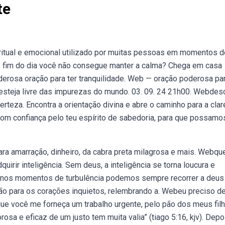
te
ritual e emocional utilizado por muitas pessoas em momentos d
o fim do dia você não consegue manter a calma? Chega em casa
derosa oração para ter tranquilidade. Web — oração poderosa pa
e esteja livre das impurezas do mundo. 03. 09. 24 21h00. Webde
teza. Encontra a orientação divina e abre o caminho para a clar
om confiança pelo teu espírito de sabedoria, para que possamo
 para amarração, dinheiro, da cabra preta milagrosa e mais. Webq
rir inteligência. Sem deus, a inteligência se torna loucura e
ebnos momentos de turbulência podemos sempre recorrer a deu
ção para os corações inquietos, relembrando a. Webeu preciso d
 que você me forneça um trabalho urgente, pelo pão dos meus fil
rosa e eficaz de um justo tem muita valia” (tiago 5:16, kjv). Depo