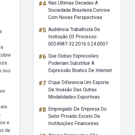
#4
Nas Ultimas Decadas A
Sociedade Brasileira Convive
Com Novas Perspectivas
#5
Audiência Trabalhista De
e
Instrução 03 Processo:
0024987-32.2016.5.24.0007
ra
scobre
#6
Que Outras Expressões
eza.
Poderiam Substituir A
Expressão Boatos De Internet
s nos
#7
O'que Diferencia Um Esporte
De Invasão Das Outras
uem
Modalidades Esportivas
s em
#8
Empregado De Empresa Do
e
Setor Privado Exceto De
hos e
Instituições Financeiras
is de