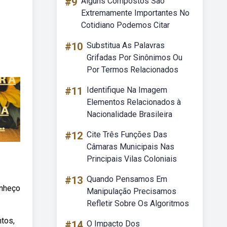
#9
Alguns Compostos São
Extremamente Importantes No
Cotidiano Podemos Citar
#10
Substitua As Palavras
Grifadas Por Sinônimos Ou
Por Termos Relacionados
#11
Identifique Na Imagem
Elementos Relacionados à
Nacionalidade Brasileira
#12
Cite Três Funções Das
Câmaras Municipais Nas
Principais Vilas Coloniais
#13
Quando Pensamos Em
onheço
Manipulação Precisamos
Refletir Sobre Os Algoritmos
ntos,
#14
O Impacto Dos