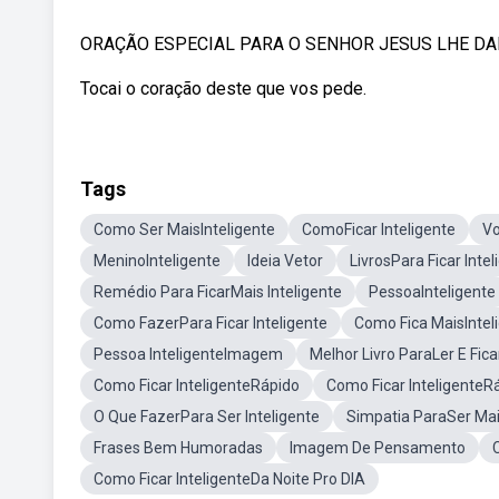
ORAÇÃO ESPECIAL PARA O SENHOR JESUS LHE DAR 
Tocai o coração deste que vos pede.
Tags
Como Ser MaisInteligente
ComoFicar Inteligente
Vo
MeninoInteligente
Ideia Vetor
LivrosPara Ficar Intel
Remédio Para FicarMais Inteligente
PessoaInteligente
Como FazerPara Ficar Inteligente
Como Fica MaisIntel
Pessoa InteligenteImagem
Melhor Livro ParaLer E Fica
Como Ficar InteligenteRápido
Como Ficar InteligenteR
O Que FazerPara Ser Inteligente
Simpatia ParaSer Mais
Frases Bem Humoradas
Imagem De Pensamento
Como Ficar InteligenteDa Noite Pro DIA