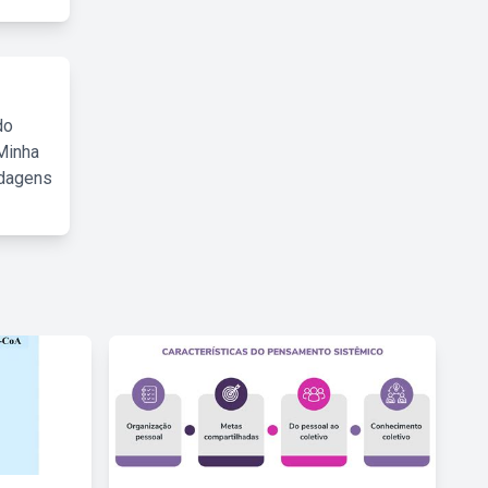
do
Minha
rdagens