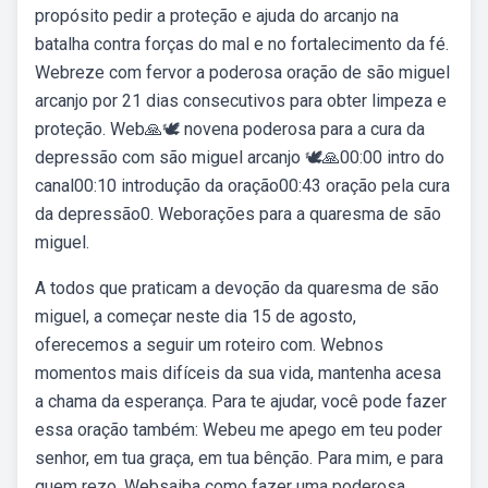
propósito pedir a proteção e ajuda do arcanjo na
batalha contra forças do mal e no fortalecimento da fé.
Webreze com fervor a poderosa oração de são miguel
arcanjo por 21 dias consecutivos para obter limpeza e
proteção. Web🙏🕊️ novena poderosa para a cura da
depressão com são miguel arcanjo 🕊️🙏00:00 intro do
canal00:10 introdução da oração00:43 oração pela cura
da depressão0. Weborações para a quaresma de são
miguel.
A todos que praticam a devoção da quaresma de são
miguel, a começar neste dia 15 de agosto,
oferecemos a seguir um roteiro com. Webnos
momentos mais difíceis da sua vida, mantenha acesa
a chama da esperança. Para te ajudar, você pode fazer
essa oração também: Webeu me apego em teu poder
senhor, em tua graça, em tua bênção. Para mim, e para
quem rezo. Websaiba como fazer uma poderosa