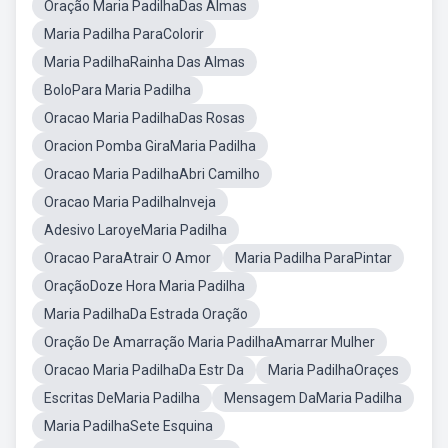
Oração Maria PadilhaDas Almas
Maria Padilha ParaColorir
Maria PadilhaRainha Das Almas
BoloPara Maria Padilha
Oracao Maria PadilhaDas Rosas
Oracion Pomba GiraMaria Padilha
Oracao Maria PadilhaAbri Camilho
Oracao Maria PadilhaInveja
Adesivo LaroyeMaria Padilha
Oracao ParaAtrair O Amor
Maria Padilha ParaPintar
OraçãoDoze Hora Maria Padilha
Maria PadilhaDa Estrada Oração
Oração De Amarração Maria PadilhaAmarrar Mulher
Oracao Maria PadilhaDa Estr Da
Maria PadilhaOraçes
Escritas DeMaria Padilha
Mensagem DaMaria Padilha
Maria PadilhaSete Esquina