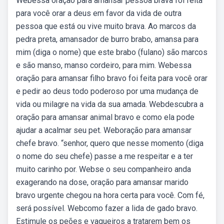
Webessa oração para amansar pessoa brava foi feita
para você orar a deus em favor da vida de outra
pessoa que está ou vive muito brava. Ao marcos da
pedra preta, amansador de burro brabo, amansa para
mim (diga o nome) que este brabo (fulano) são marcos
e são manso, manso cordeiro, para mim. Webessa
oração para amansar filho bravo foi feita para você orar
e pedir ao deus todo poderoso por uma mudança de
vida ou milagre na vida da sua amada. Webdescubra a
oração para amansar animal bravo e como ela pode
ajudar a acalmar seu pet. Weboração para amansar
chefe bravo. “senhor, quero que nesse momento (diga
o nome do seu chefe) passe a me respeitar e a ter
muito carinho por. Webse o seu companheiro anda
exagerando na dose, oração para amansar marido
bravo urgente chegou na hora certa para você. Com fé,
será possível. Webcomo fazer a lida de gado bravo.
Estimule os peões e vaqueiros a tratarem bem os