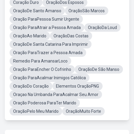
Coração Duro
OraçãoDos Esposos
OraçãoDe Santo Amanso
OraçãoSão Marcos
Oração ParaPessoa Sumir Urgente
Oração ParaAtrair a Pessoa Amada
OraçãoDa Loud
OraçãoAo Marido
OraçãoDas Costas
OraçãoDe Santa Catarina Para Imprimir
Oração ParaTrazer a Pessoa Amada
Remedio Para AmansarLoco
Oração ParaEncher O Cofrinho
OraçãoDe São Manso
Oração ParaAcalmar Inimigos Católica
OraçãoDo Coração
Elementos OraçãoPNG
Oraçao Na Umbanda ParaAcalmar Seu Amor
Oração Poderosa ParaTer Marido
OraçãoPelo Meu Marido
OraçãoMuito Forte