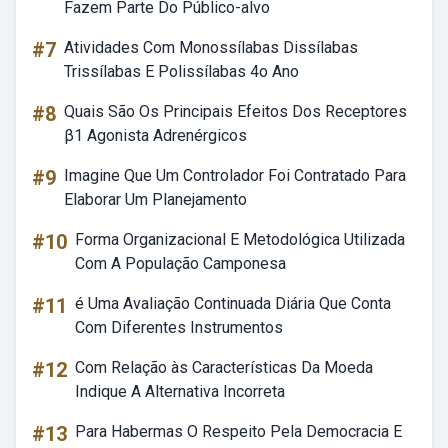
Fazem Parte Do Público-alvo
#7
Atividades Com Monossílabas Dissílabas
Trissílabas E Polissílabas 4o Ano
#8
Quais São Os Principais Efeitos Dos Receptores
β1 Agonista Adrenérgicos
#9
Imagine Que Um Controlador Foi Contratado Para
Elaborar Um Planejamento
#10
Forma Organizacional E Metodológica Utilizada
Com A População Camponesa
#11
é Uma Avaliação Continuada Diária Que Conta
Com Diferentes Instrumentos
#12
Com Relação às Características Da Moeda
Indique A Alternativa Incorreta
#13
Para Habermas O Respeito Pela Democracia E