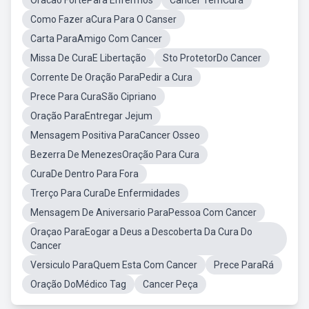
Oracao FortePara Enfermos
Cancer TemCura
Como Fazer aCura Para O Canser
Carta ParaAmigo Com Cancer
Missa De CuraE Libertação
Sto ProtetorDo Cancer
Corrente De Oração ParaPedir a Cura
Prece Para CuraSão Cipriano
Oração ParaEntregar Jejum
Mensagem Positiva ParaCancer Osseo
Bezerra De MenezesOração Para Cura
CuraDe Dentro Para Fora
Trerço Para CuraDe Enfermidades
Mensagem De Aniversario ParaPessoa Com Cancer
Oraçao ParaEogar a Deus a Descoberta Da Cura Do
Cancer
Versiculo ParaQuem Esta Com Cancer
Prece ParaRá
Oração DoMédico Tag
Cancer Peça