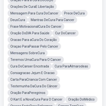
Oração Para a Cura DoCorpo
Orações De CuraE Libertação
Mensagem Para Cura DoCancer
Prece DeCura
DeusCura
Mantras DeCura Para Cancer
Frase MotivacionalCura Do Cancer
Oração DoDIA Para Saúde
Cur DoCancer
Oracao Para aCura Do Coração
Oraçao ParaPassar Pelo Cancer
Mensagens SobreCura
Teremos UmaCura Para O Cancer
Cura DoCanser Encotrada
Cura ParaAlmarodeas
Consagracao Jejum E Oracao
Carta ParaCrianca Com Cancer
Testemunha DaCura Do Câncer
Oração ParaPeregrinos
O Kart E a NovaCura Para O Cancer
Oração DoMédico