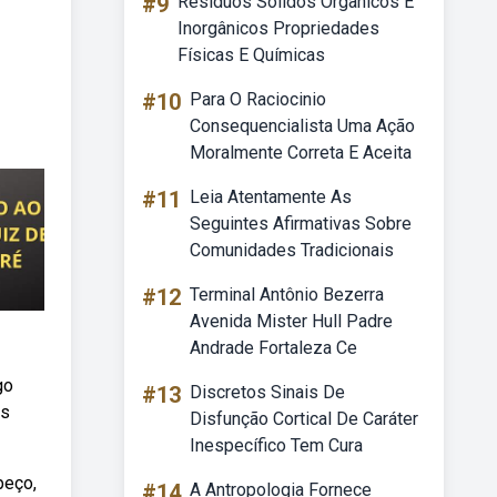
#9
Resíduos Sólidos Orgânicos E
Inorgânicos Propriedades
Físicas E Químicas
#10
Para O Raciocinio
Consequencialista Uma Ação
Moralmente Correta E Aceita
#11
Leia Atentamente As
Seguintes Afirmativas Sobre
Comunidades Tradicionais
#12
Terminal Antônio Bezerra
Avenida Mister Hull Padre
Andrade Fortaleza Ce
go
#13
Discretos Sinais De
os
Disfunção Cortical De Caráter
Inespecífico Tem Cura
peço,
#14
A Antropologia Fornece