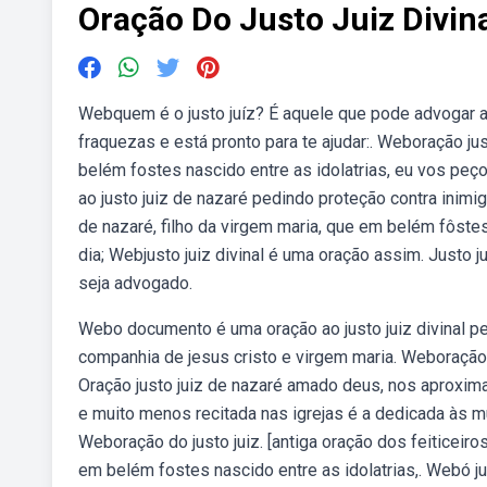
Oração Do Justo Juiz Divin
Webquem é o justo juíz? É aquele que pode advogar 
fraquezas e está pronto para te ajudar:. Weboração jus
belém fostes nascido entre as idolatrias, eu vos pe
ao justo juiz de nazaré pedindo proteção contra inimi
de nazaré, filho da virgem maria, que em belém fôstes
dia; Webjusto juiz divinal é uma oração assim. Justo j
seja advogado.
Webo documento é uma oração ao justo juiz divinal p
companhia de jesus cristo e virgem maria. Weboração j
Oração justo juiz de nazaré amado deus, nos aproxima
e muito menos recitada nas igrejas é a dedicada às mu
Weboração do justo juiz. [antiga oração dos feiticeiros
em belém fostes nascido entre as idolatrias,. Webó jus