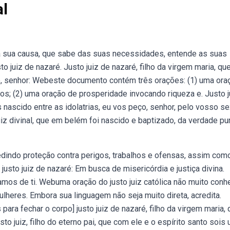
al
a sua causa, que sabe das suas necessidades, entende as suas
to juiz de nazaré. Justo juiz de nazaré, filho da virgem maria, q
ço, senhor: Webeste documento contém três orações: (1) uma ora
gos; (2) uma oração de prosperidade invocando riqueza e. Justo j
 nascido entre as idolatrias, eu vos peço, senhor, pelo vosso se
uiz divinal, que em belém foi nascido e baptizado, da verdade pu
edindo proteção contra perigos, trabalhos e ofensas, assim com
usto juiz de nazaré: Em busca de misericórdia e justiça divina.
mos de ti. Webuma oração do justo juiz católica não muito conh
lheres. Embora sua linguagem não seja muito direta, acredita.
 para fechar o corpo] justo juiz de nazaré, filho da virgem maria,
to juiz, filho do eterno pai, que com ele e o espírito santo sois