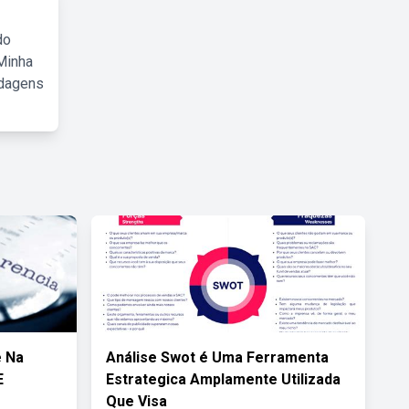
do
Minha
rdagens
e Na
Análise Swot é Uma Ferramenta
E
Estrategica Amplamente Utilizada
Que Visa