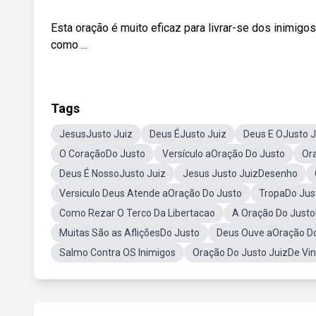
Esta oração é muito eficaz para livrar-se dos inimigo
como ...
Tags
JesusJusto Juiz
Deus ÉJusto Juiz
Deus E OJusto J
O CoraçãoDo Justo
Versículo aOração Do Justo
Or
Deus É NossoJusto Juiz
Jesus Justo JuizDesenho
Versiculo Deus Atende aOração Do Justo
TropaDo Jus
Como Rezar O Terco Da Libertacao
A Oração Do Justo
Muitas São as AfliçõesDo Justo
Deus Ouve aOração D
Salmo Contra OS Inimigos
Oração Do Justo JuizDe Vin