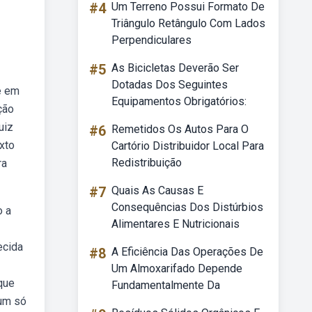
#4
Um Terreno Possui Formato De
Triângulo Retângulo Com Lados
Perpendiculares
#5
As Bicicletas Deverão Ser
Dotadas Dos Seguintes
ue em
Equipamentos Obrigatórios:
ção
uiz
#6
Remetidos Os Autos Para O
xto
Cartório Distribuidor Local Para
Redistribuição
ra
#7
Quais As Causas E
Consequências Dos Distúrbios
o a
Alimentares E Nutricionais
ecida
#8
A Eficiência Das Operações De
Um Almoxarifado Depende
 que
Fundamentalmente Da
 um só