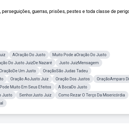
s, perseguições, guerras, prisões, pestes e toda classe de perig
uiz
AOração Do Justo
Muito Pode aOração Do Justo
ação Do Justo JuizDe Nazaré
Justo JuizMensagem
OraçãoDe Um Justo
OraçãoSão Judas Tadeu
to
Oração AoJusto Juiz
Oração Dos Justos
OraçãoAmparo Di
Pode Muito Em Seus Efeitos
A BocaDo Justo
o Justo
SenhorJusto Juiz
Como Rezar O Terço Da Misericórdia
al