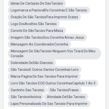
Ideias De Cartazes De SaoTarcísio
Logomarca a PastoralDo Coroinhas E São Tarcicio
Oração De São TarcísioPara Imprimir Grates
Logo DosAcolitos São Tarcísio
Convite De SãoTarciso Para Missa
Imagem São TarcísioSou Coroinha Amao Jesus
Mensagem Ao CoordenadorCoroinha
Mensagem De SãoTarcisio Nínguem Vos Tirará Do Meu
Coração
Solenidade DeSão Gtarcisio
São TarcísioE Outros Santos Coroinhas Livro
Marca Pagina De Sao Tarcisio Para Imprimir
Livro São Tarcísio EOS Outros CoroinhasCapítulo 1 Ao 3
Santinho Sao Tarcisio
São TarcísioFrases
São TarcísioHistória
Atividade DeSão Tarcisio
Lapis Personalizado De Sao Tarcisio Para Imprimir