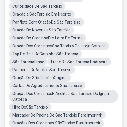
Curiosidade De Sao Tarcisio
Oração a SãoTarcisio Em Negrito
Panfleto Com OraçãoDe São Tarcísiso
Oração De Novena aSão Tarcísio
Oração Do CoroinhaEm Letra De Forma
Oração Dos CoroinhasSao Tarcisio Da Igreja Catolica
Top De Bolo DeCoroinha São Tarcisio
São TarcísioFrase
Frase De Sao Tarcisio Padroeiro
Padroiros DoAncilas Sao Tarsizio
Oração De São TarcísioOriginal
Cartao De Agradecimento Sao Tarcisio
Oração Dos CoroinhasE Acolitos Sao Tarcisio Da Igreja
Catolica
Hino DeSão Tarcísio
Marcador De Pagina De Sao Tarcisio Para Imprimir
Orações Dos Coroinhas SãoTarciso Para Imprimir