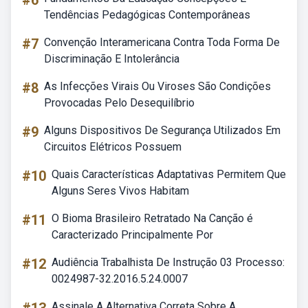
#6
Tendências Pedagógicas Contemporâneas
#7
Convenção Interamericana Contra Toda Forma De
Discriminação E Intolerância
#8
As Infecções Virais Ou Viroses São Condições
Provocadas Pelo Desequilíbrio
#9
Alguns Dispositivos De Segurança Utilizados Em
Circuitos Elétricos Possuem
#10
Quais Características Adaptativas Permitem Que
Alguns Seres Vivos Habitam
#11
O Bioma Brasileiro Retratado Na Canção é
Caracterizado Principalmente Por
#12
Audiência Trabalhista De Instrução 03 Processo:
0024987-32.2016.5.24.0007
Assinale A Alternativa Correta Sobre A