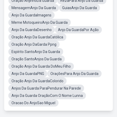
Oração AnjinhoDa Guarda
RezaPara Anjo Da Guarda
MensagemAnjo Da Guarda
GuiasAnjo Da Guarda
Anjo Da GuardaImagens
Meme MotoqueiroAnjo Da Guarda
Anjo Da GuardaDesenho
Anjo Da GuardaPor Ação
Oração Anjo Da GuardaCatólica
Oração Anjo DaGarda Ppng
Espírito SantoAnjo Da Guarda
Oração SantoAnjos Da Guarda
Oração Anjo Da Guarda DoMeu Filho
Anjo Da GuardaPNG
OraçõesPara Anjo Da Guarda
Oração Anjo Da GuardaColorido
Anjos Da Guarda ParaPendurar Na Parede
Anjo Da Guarda OraçãoCom O Nome Lunna
Oracao Do AnjoSao Miguel