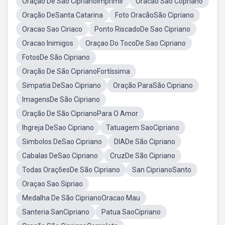
Oração De São CiprianoImprimir
Oracao Sao Copriano
Oração DeSanta Catarina
Foto OracãoSão Cipriano
Oracao Sao Ciriaco
Ponto RiscadoDe Sao Cipriano
Oracao Inimigos
Oraçao Do TocoDe Sao Cipriano
FotosDe São Cipriano
Oração De São CiprianoFortíssima
Simpatia DeSao Cipriano
Oração ParaSão Cipriano
ImagensDe São Cipriano
Oração De São CiprianoPara O Amor
Ihgreja DeSao Cipriano
Tatuagem SaoCipriano
Simbolos DeSao Cipriano
DIADe São Cipriano
Cabalas DeSao Cipriano
CruzDe São Cipriano
Todas OraçõesDe São Cipriano
San CiprianoSanto
Oraçao Sao Sipriao
Medalha De São CiprianoOracao Mau
Santeria SanCipriano
Patua SaoCipriano