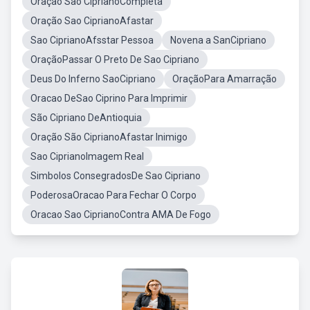
Oração São CiprianoCompleta
Oração Sao CiprianoAfastar
Sao CiprianoAfsstar Pessoa
Novena a SanCipriano
OraçãoPassar O Preto De Sao Cipriano
Deus Do Inferno SaoCipriano
OraçãoPara Amarração
Oracao DeSao Ciprino Para Imprimir
São Cipriano DeAntioquia
Oração São CiprianoAfastar Inimigo
Sao CiprianoImagem Real
Simbolos ConsegradosDe Sao Cipriano
PoderosaOracao Para Fechar O Corpo
Oracao Sao CiprianoContra AMA De Fogo