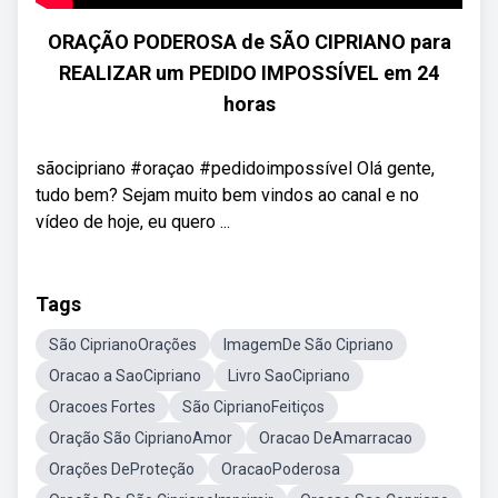
ORAÇÃO PODEROSA de SÃO CIPRIANO para
REALIZAR um PEDIDO IMPOSSÍVEL em 24
horas
sãocipriano #oraçao #pedidoimpossível Olá gente,
tudo bem? Sejam muito bem vindos ao canal e no
vídeo de hoje, eu quero ...
Tags
São CiprianoOrações
ImagemDe São Cipriano
Oracao a SaoCipriano
Livro SaoCipriano
Oracoes Fortes
São CiprianoFeitiços
Oração São CiprianoAmor
Oracao DeAmarracao
Orações DeProteção
OracaoPoderosa